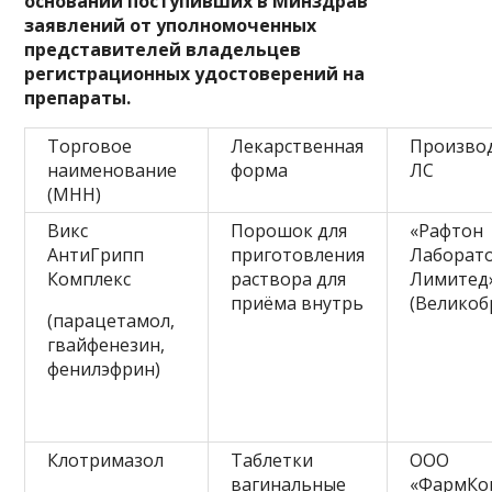
основании поступивших в Минздрав
заявлений от уполномоченных
представителей владельцев
регистрационных удостоверений на
препараты.
Торговое
Лекарственная
Произво
наименование
форма
ЛС
(МНН)
Викс
Порошок для
«Рафтон
АнтиГрипп
приготовления
Лаборат
Комплекс
раствора для
Лимитед
приёма внутрь
(Великоб
(парацетамол,
гвайфенезин,
фенилэфрин)
Клотримазол
Таблетки
ООО
вагинальные
«ФармКо