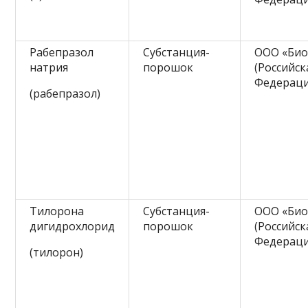
Рабепразол
Субстанция-
ООО «Био
натрия
порошок
(Российск
Федераци
(рабепразол)
Тилорона
Субстанция-
ООО «Био
дигидрохлорид
порошок
(Российск
Федераци
(тилорон)