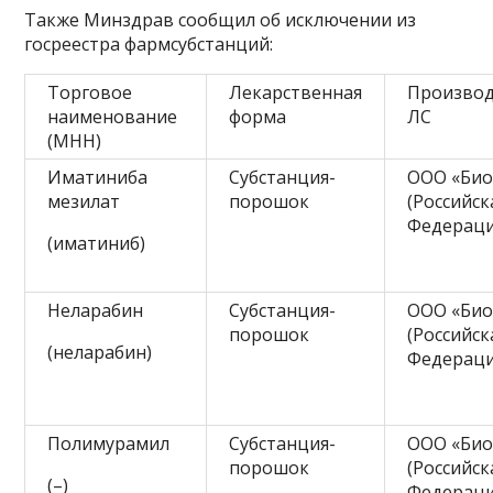
Также Минздрав сообщил об исключении из
госреестра фармсубстанций:
Торговое
Лекарственная
Произво
наименование
форма
ЛС
(МНН)
Иматиниба
Субстанция-
ООО «Био
мезилат
порошок
(Российск
Федераци
(иматиниб)
Неларабин
Субстанция-
ООО «Био
порошок
(Российск
(неларабин)
Федераци
Полимурамил
Субстанция-
ООО «Био
порошок
(Российск
(–)
Федераци