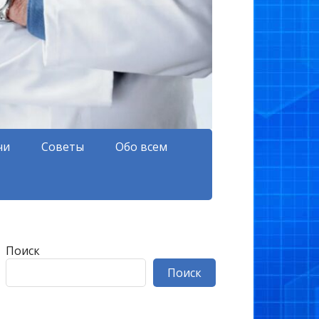
чи
Советы
Обо всем
Поиск
Поиск