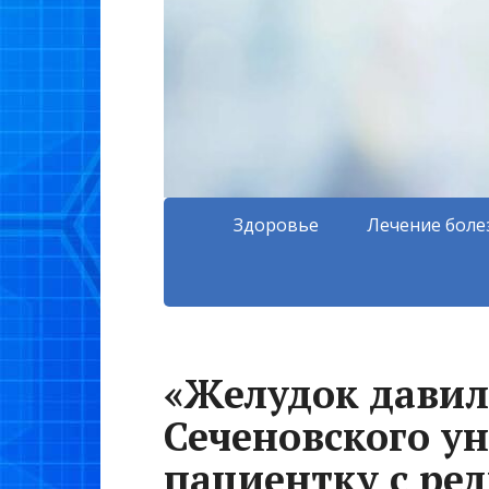
Здоровье
Лечение боле
«Желудок давил
Сеченовского у
пациентку с ре