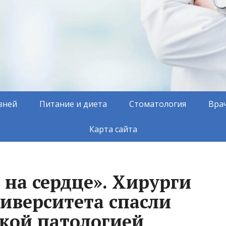
зней
Питание и диета
Стоматология
Вра
Карта сайта
 на сердце». Хирурги
ниверситета спасли
дкой патологией