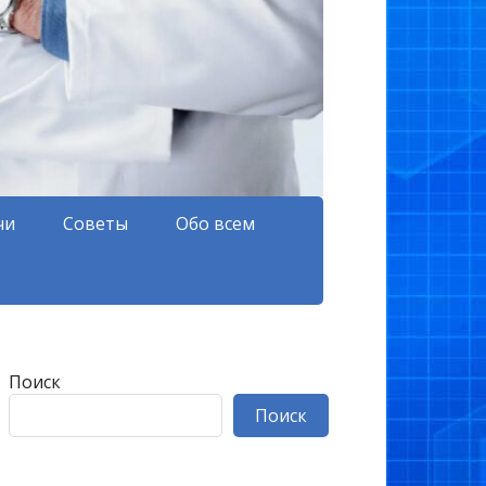
чи
Советы
Обо всем
Поиск
Поиск