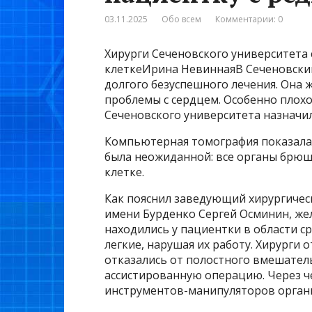
03.11.2025
Обо всем
Комментарии: 0
Хирурги Сеченовского университета 
клеткеИрина НевиннаяВ Сеченовский
долгого безуспешного лечения. Она 
проблемы с сердцем. Особенно плохо
Сеченовского университета назначи
Компьютерная томография показала: 
была неожиданной: все органы брюш
клетке.
Как пояснил заведующий хирургичес
имени Бурденко Сергей Осминин, же
находились у пациентки в области ср
легкие, нарушая их работу. Хирурги
отказались от полостного вмешател
ассистированную операцию. Через 
инструментов-манипуляторов орган