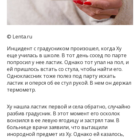
© Lenta.ru
Инцидент с градусником произошел, когда Ху
еще училась в школе. В тот день сосед по парте
попросил у нее ластик. Однако тот упал на пол, и
ей пришлось встать со стула, чтобы найти его.
Одноклассник тоже полез под парту искать
ластик и оперся об ее стул рукой. В нем он держал
термометр.
Ху нашла ластик первой и села обратно, случайно
разбив градусник. В этот момент его осколок
вонзился в ее левую ягодицу и застрял там. В
больнице врачи заявили, что вытащили
инородной предмет из Ху. Однако ей казалось,