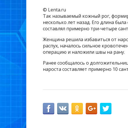
© Lenta.ru
Так называемый кожный рог, формир
несколько лет назад. Его длина была
составлял примерно три-четыре сан
Женщина решила избавиться от нарос
распух, началось сильное кровотече
операцию и наложили швы на рану.
Ранее сообщалось о долгожительнице 
нароста составляет примерно 10 сан