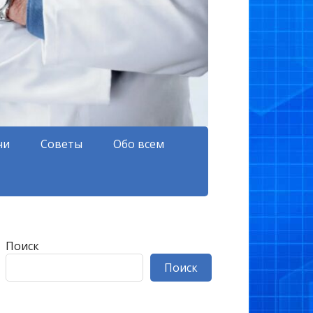
чи
Советы
Обо всем
Поиск
Поиск