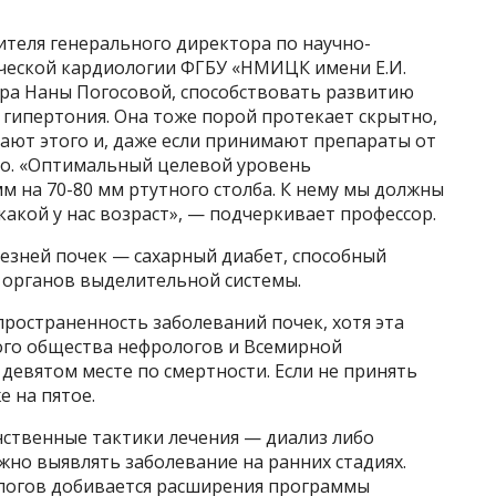
ителя генерального директора по научно-
ческой кардиологии ФГБУ «НМИЦК имени Е.И.
ра Наны Погосовой, способствовать развитию
 гипертония. Она тоже порой протекает скрытно,
ают этого и, даже если принимают препараты от
но. «Оптимальный целевой уровень
м на 70-80 мм ртутного столба. К нему мы должны
 какой у нас возраст», — подчеркивает профессор.
езней почек — сахарный диабет, способный
ы органов выделительной системы.
пространенность заболеваний почек, хотя эта
ого общества нефрологов и Всемирной
девятом месте по смертности. Если не принять
е на пятое.
нственные тактики лечения — диализ либо
но выявлять заболевание на ранних стадиях.
логов добивается расширения программы