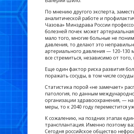
Валерий Шило.
По мнению другого эксперта, замест
аналитической работе и профилакти
Чазова» Минздрава России профессо
болезней почек может артериальная
мало того, многие больные не поним
давления, то делают это неправиль
артериального давления — 120-130 м
все стремиться, независимо от того,
Еще один фактор риска развития бол
поражать сосуды, в том числе сосуд
Статистика порой «не замечает» рас
патология, по данным международн
организации здравоохранения, — на 
меры, то к 2040 году переместится уж
К сожалению, на поздних этапах еди
трансплантация. Именно поэтому важ
Сегодня российское общество нефро