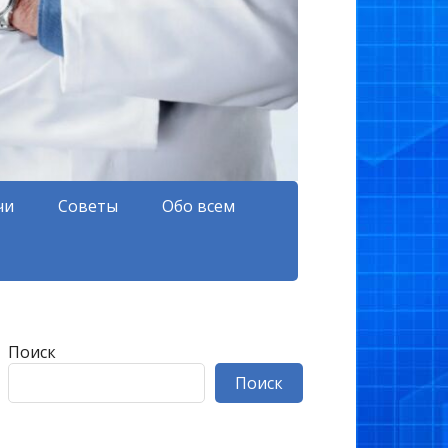
чи
Советы
Обо всем
Поиск
Поиск