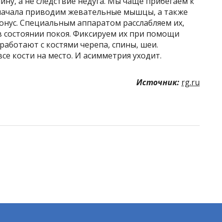
ину, а не следствие недуга. Мы чаще прибегаем к
начала приводим жевательные мышцы, а также
нус. Специальным аппаратом расслабляем их,
в состоянии покоя. Фиксируем их при помощи
работают с костями черепа, спины, шеи.
се кости на место. И асимметрия уходит.
Источник:
rg.ru