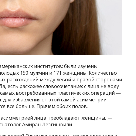
американских институтов: были изучены
олодых 150 мужчин и 171 женщины. Количество
ых расхождений между левой и правой сторонами
а, есть расхожее словосочетание: с лица не воду
из самых востребованных пластических операций —
: для избавления от этой самой асимметрии.
я все больше. Причем обоих полов.
 с асимметрией лица преобладают женщины, —
гнатолог Амиран Лезгишвили.
ая влево? Одно ухо торчком, другое прилипло к