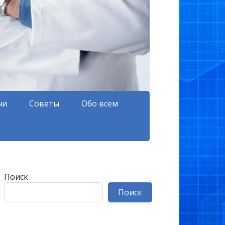
чи
Советы
Обо всем
Поиск
Поиск