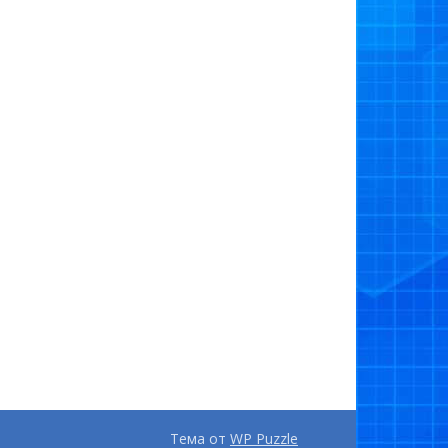
Тема от
WP Puzzle