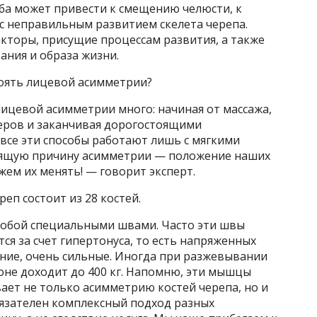
уба может привести к смещению челюсти, к
 с неправильным развитием скелета черепа.
кторы, присущие процессам развития, а также
ния и образа жизни.
тоять лицевой асимметрии?
ицевой асимметрии много: начиная от массажа,
еров и заканчивая дорогостоящими
все эти способы работают лишь с мягкими
тоящую причину асимметрии — положение наших
жем их менять! — говорит эксперт.
еп состоит из 28 костей.
собой специальными швами. Часто эти швы
ся за счет гипертонуса, то есть напряженных
ие, очень сильные. Иногда при разжевывании
оне доходит до 400 кг. Напомню, эти мышцы
вает не только асимметрию костей черепа, но и
обязателен комплексный подход разных