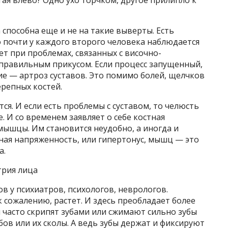
 способна еще и не на такие выверты. Есть
но почти у каждого второго человека наблюдается
ет при проблемах, связанных с височно-
правильным прикусом. Если процесс запущенный,
е — артроз суставов. Это помимо болей, щелчков
репных костей.
тся. И если есть проблемы с суставом, то челюсть
. И со временем заявляет о себе костная
ышцы. Им становится неудобно, а иногда и
ная напряженность, или гипертонус, мышц — это
а.
трия лица
в у психиатров, психологов, неврологов.
 сожалению, растет. И здесь преобладает более
 часто скрипят зубами или сжимают сильно зубы
бов или их сколы. А ведь зубы держат и фиксируют