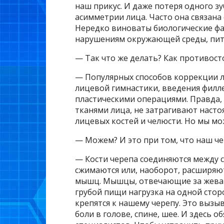
наш прикус. И даже потеря одного з
асимметрии лица. Часто она связана
Нередко виноваты биологические фа
нарушениям окружающей среды, пита
— Так что же делать? Как противос
— Популярных способов коррекции л
лицевой гимнастики, введения филл
пластическими операциями. Правда, 
тканями лица, не затрагивают нас
лицевых костей и челюсти. Но мы мо
— Можем? И это при том, что наш чер
— Кости черепа соединяются между 
сжимаются или, наоборот, расширяют
мышц. Мышцы, отвечающие за жеван
грубой пищи нагрузка на одной стор
крепятся к нашему черепу. Это вызы
боли в голове, спине, шее. И здесь 