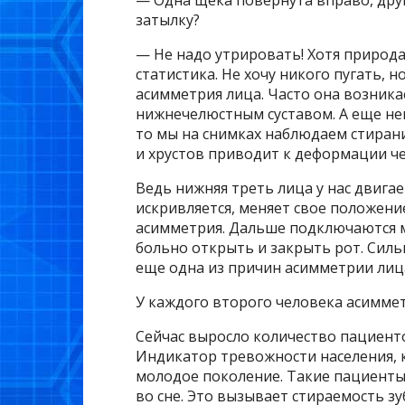
затылку?
— Не надо утрировать! Хотя природа
статистика. Не хочу никого пугать, 
асимметрия лица. Часто она возника
нижнечелюстным суставом. А еще не
то мы на снимках наблюдаем стирани
и хрустов приводит к деформации че
Ведь нижняя треть лица у нас двигае
искривляется, меняет свое положение
асимметрия. Дальше подключаются м
больно открыть и закрыть рот. Силь
еще одна из причин асимметрии лиц
У каждого второго человека асимме
Сейчас выросло количество пациенто
Индикатор тревожности населения, к
молодое поколение. Такие пациенты
во сне. Это вызывает стираемость зу