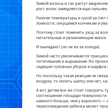
Зимой волосы и так растут медленнее
рост волос замедляется еще сильнее.
Низкие температуры и сухой за счет 
ломкости, секущимся кончикам и ув
Поэтому стоит поменять уход за во
питательные и увлажняющие маски.
И выпадают (но не из-за холода)
Зимой часто увеличивается тракцион
потягивания и вырывания. Но происх
сидящих головных уборов и шарфов 
Но поскольку такая реакция не связ
воздуха, то носить шапку или нет, к
А вот детям все же стоит говорить т
соотношение площади поверхности г
намного больше, чем у взрослого — 
переохлаждение ребенка может прои