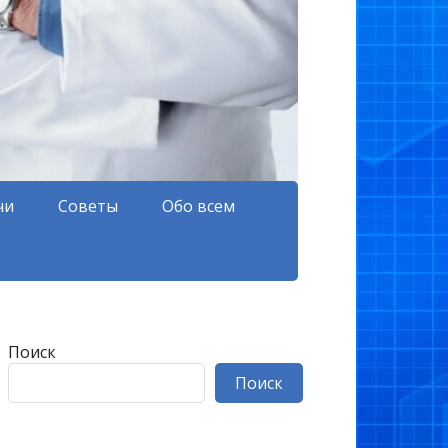
чи
Советы
Обо всем
Поиск
Поиск