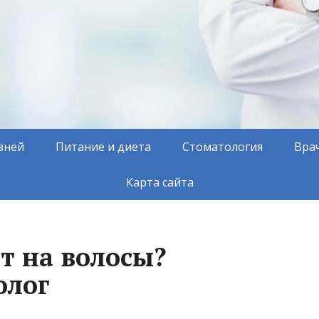
зней
Питание и диета
Стоматология
Вра
Карта сайта
т на волосы?
олог