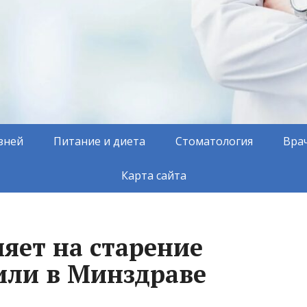
зней
Питание и диета
Стоматология
Вра
Карта сайта
яет на старение
или в Минздраве