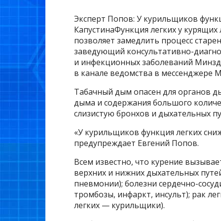
Эксперт Попов: У курильщиков функц
КапустинаФункция легких у курящих л
позволяет замедлить процесс старен
заведующий консультативно-диагн
и инфекционных заболеваний Минздр
в канале ведомства в мессенджере M
Табачный дым опасен для органов д
дыма и содержания большого колич
слизистую бронхов и дыхательных пу
«У курильщиков функция легких снижа
предупреждает Евгений Попов.
Всем известно, что курение вызывае
верхних и нижних дыхательных путе
пневмонии); болезни сердечно-сосуд
тромбозы, инфаркт, инсульт); рак ле
легких — курильщики).