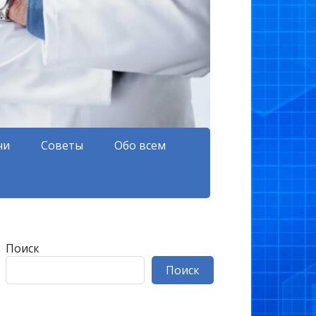
чи
Советы
Обо всем
Поиск
Поиск