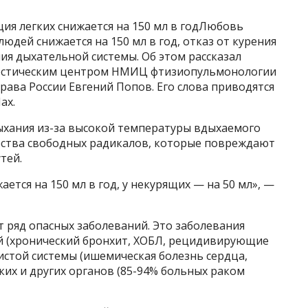
ия легких снижается на 150 мл в годЛюбовь
юдей снижается на 150 мл в год, отказ от курения
ия дыхательной системы. Об этом рассказал
остическим центром НМИЦ фтизиопульмонологии
ава России Евгений Попов. Его слова приводятся
ax.
ыхания из-за высокой температуры вдыхаемого
ества свободных радикалов, которые повреждают
тей.
ется на 150 мл в год, у некурящих — на 50 мл», —
т ряд опасных заболеваний. Это заболевания
й (хронический бронхит, ХОБЛ, рецидивирующие
истой системы (ишемическая болезнь сердца,
гких и других органов (85-94% больных раком