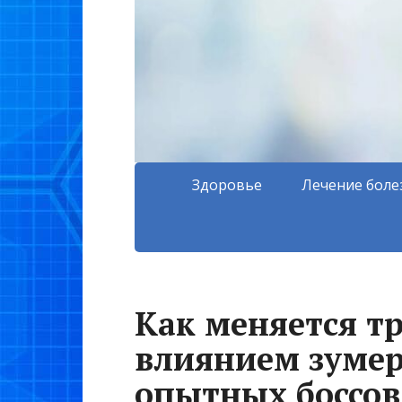
Здоровье
Лечение боле
Как меняется тр
влиянием зумер
опытных боссов