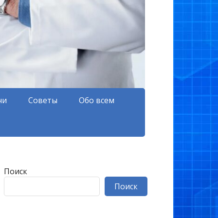
чи
Советы
Обо всем
Поиск
Поиск