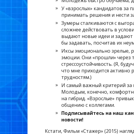
Молодежь быстро обучаема, до
У «взрослых» кандидатов за 
принимать решения и нести за
Зумеры сталкиваются с выгор
сложнее действовать в услов
выдают новые идеи и задают 
бы задавать, посчитав их неу
Иксы эмоционально зрелые, р
эмоции. Они «прошли» через т
стрессоустойчивость. (Я, буд
что мне приходится активно 
трудностям.)
И самый важный критерий за 
Молодым, конечно, комфортне
на гибрид. «Взрослые» привы
общению с коллегами.
Подписывайтесь на наш кан
новости!
Кстати, Фильм «Стажер» (2015) нагл