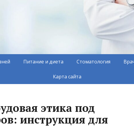
зней
Питание и диета
Стоматология
Вра
Карта сайта
удовая этика под
ов: инструкция для