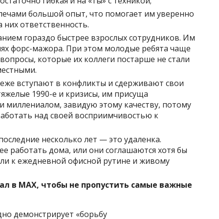
статочно гибкая и на «ты» с техникой;
плечами большой опыт, что помогает им уверенно
 них ответственность.
анием гораздо быстрее взрослых сотрудников. Им
иях форс-мажора. При этом молодые ребята чаще
вопросы, которые их коллеги постарше не стали
местными.
еже вступают в конфликты и сдерживают свои
яжелые 1990-е и кризисы, им присуща
учи миллениалом, завидую этому качеству, потому
работать над своей восприимчивостью к
последние несколько лет — это удаленка.
е работать дома, или они соглашаются хотя бы
кли к ежедневной офисной рутине и живому
ал в MAX, чтобы не пропустить самые важные
ядно демонстрирует «борьбу