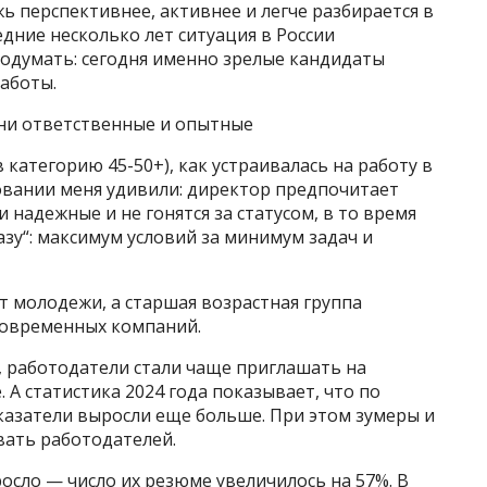
ь перспективнее, активнее и легче разбирается в
едние несколько лет ситуация в России
подумать: сегодня именно зрелые кандидаты
работы.
 они ответственные и опытные
 категорию 45-50+), как устраивалась на работу в
овании меня удивили: директор предпочитает
 надежные и не гонятся за статусом, в то время
азу“: максимум условий за минимум задач и
т молодежи, а старшая возрастная группа
 современных компаний.
д, работодатели стали чаще приглашать на
 А статистика 2024 года показывает, что по
казатели выросли еще больше. При этом зумеры и
ать работодателей.
росло — число их резюме увеличилось на 57%. В