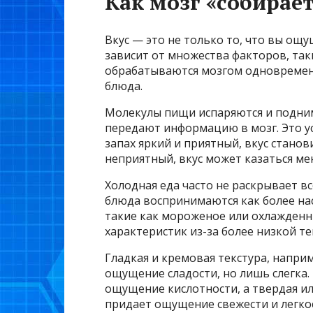
Как мозг «собирает
Вкус — это не только то, что вы ощ
зависит от множества факторов, таки
обрабатываются мозгом одновремен
блюда.
Молекулы пищи испаряются и подним
передают информацию в мозг. Это ус
запах яркий и приятный, вкус станов
неприятный, вкус может казаться м
Холодная еда часто не раскрывает вс
блюда воспринимаются как более на
такие как мороженое или охлажденны
характеристик из-за более низкой т
Гладкая и кремовая текстура, наприм
ощущение сладости, но лишь слегка
ощущение кислотности, а твердая ил
придает ощущение свежести и легкос