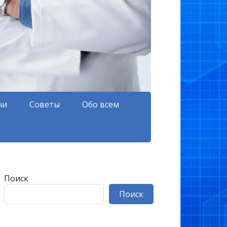
чи
Советы
Обо всем
Поиск
Поиск