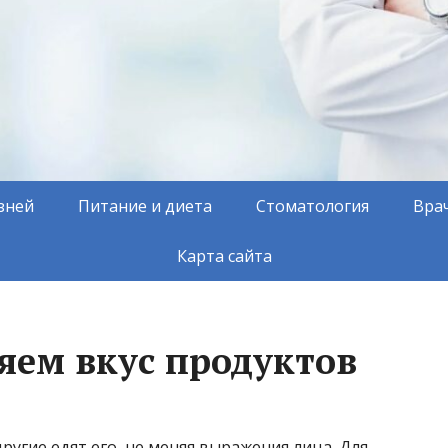
зней
Питание и диета
Стоматология
Вра
Карта сайта
яем вкус продуктов
ругие едят его, не меняя выражения лица. Для