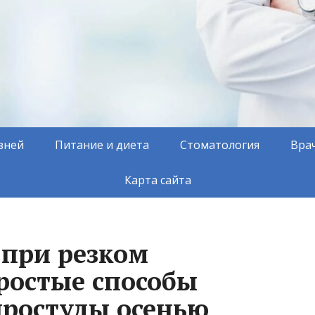
зней
Питание и диета
Стоматология
Вра
Карта сайта
 при резком
ростые способы
простуды осенью