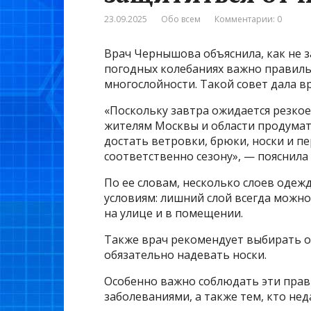
23.09.2025
Обо всем
Комментарии: 0
Врач Чернышова объяснила, как не 
погодных колебаниях важно правиль
многослойности. Такой совет дала 
«Поскольку завтра ожидается резко
жителям Москвы и области продумат
достать ветровки, брюки, носки и пе
соответственно сезону», — пояснила 
По ее словам, несколько слоев оде
условиям: лишний слой всегда можно
на улице и в помещении.
Также врач рекомендует выбирать об
обязательно надевать носки.
Особенно важно соблюдать эти прав
заболеваниями, а также тем, кто не