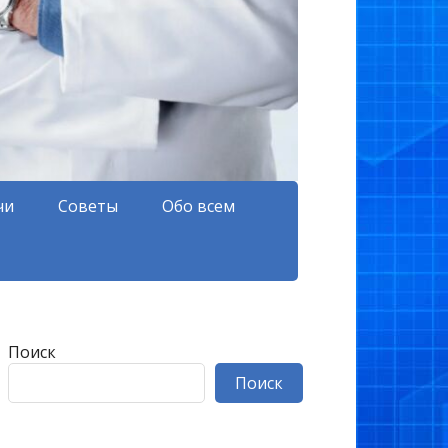
чи
Советы
Обо всем
Поиск
Поиск