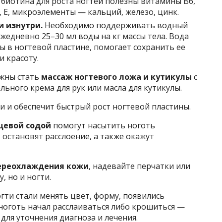
 биотина для роста ногтей полезны витамины В6,
D3, Е, микроэлементы — кальций, железо, цинк.
и изнутри.
Необходимо поддерживать водный
жедневно 25–30 мл воды на кг массы тела. Вода
ы в ногтевой пластине, помогает сохранить ее
и красоту.
жны стать
массаж ногтевого ложа и кутикулы
с
ного крема для рук или масла для кутикулы.
 и обеспечит быстрый рост ногтевой пластины.
щевой содой
помогут насытить ноготь
 остановят расслоение, а также окажут
ереохлаждения кожи
, надевайте перчатки или
, но и ногти.
огти стали менять цвет, форму, появились
 ноготь начал расслаиваться либо крошиться —
для уточнения диагноза и лечения.