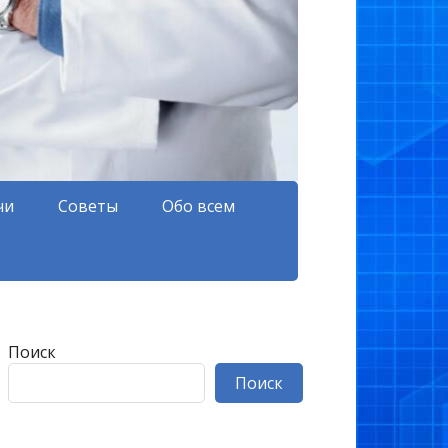
чи
Советы
Обо всем
Поиск
Поиск