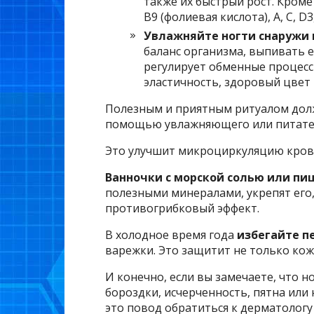
также их быстрый рост. Кроме
В9 (фолиевая кислота), А, С, 
Увлажняйте ногти снаружи 
баланс организма, выпивать е
регулирует обменные процесс
эластичность, здоровый цвет 
Полезным и приятным ритуалом дол
помощью увлажняющего или питатель
Это улучшит микроциркуляцию крови
Ванночки с морской солью или пи
полезными минералами, укрепят его,
противогрибковый эффект.
В холодное время года
избегайте п
варежки. Это защитит не только кожу
И конечно, если вы замечаете, что н
бороздки, исчерченность, пятна или
это повод обратиться к дерматологу 