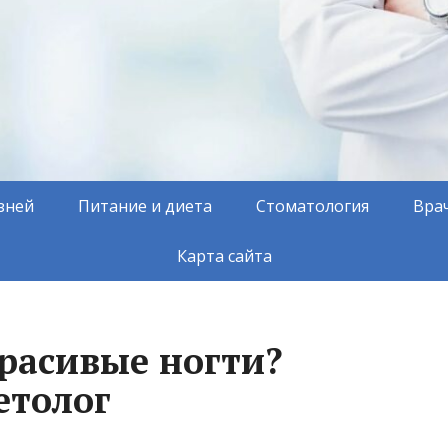
зней
Питание и диета
Стоматология
Вра
Карта сайта
красивые ногти?
етолог