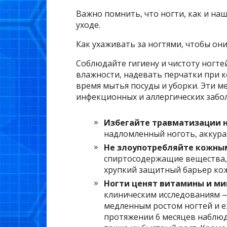
Важно помнить, что ногти, как и на
уходе.
Как ухаживать за ногтями, чтобы он
Соблюдайте гигиену и чистоту ногт
влажности, надевать перчатки при к
время мытья посуды и уборки. Эти 
инфекционных и аллергических забо
Избегайте травматизации н
надломленный ноготь, аккур
Не злоупотребляйте кожны
спиртосодержащие вещества,
хрупкий защитный барьер кож
Ногти ценят витамины и м
клиническим исследованиям 
медленным ростом ногтей и 
протяжении 6 месяцев наблюд