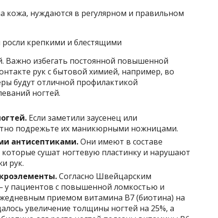
ша кожа, нуждаются в регулярном и правильном
и росли крепкими и блестящими
ей. Важно избегать постоянной повышенной
онтакте рук с бытовой химией, например, во
меры будут отличной профилактикой
леваний ногтей.
огтей.
Если заметили заусенец или
атно подрежьте их маникюрными ножницами.
ми антисептиками.
Они имеют в составе
 которые сушат ногтевую пластинку и нарушают
и рук.
икроэлементы.
Согласно Швейцарским
— у пациентов с повышенной ломкостью и
ежедневным приемом витамина В7 (биотина) на
алось увеличение толщины ногтей на 25%, а