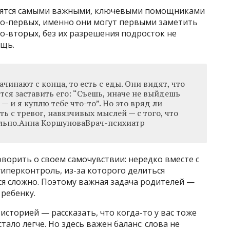
вятся самыми важными, ключевыми помощниками
Во-первых, именно они могут первыми заметить
о-вторых, без их разрешения подросток не
ощь.
чинают с конца, то есть с еды. Они видят, что
ются заставить его: “Съешь, иначе не выйдешь
 — и я куплю тебе что-то”. Но это вряд ли
ь с тревог, навязчивых мыслей — с того, что
ально.Анна КоршуноваВрач-психиатр
оворить о своем самочувствии: нередко вместе с
иперконтроль, из-за которого делиться
я сложно. Поэтому важная задача родителей —
 ребенку.
сторией — рассказать, что когда-то у вас тоже
тало легче. Но здесь важен баланс: слова не