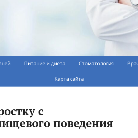
зней
Питание и диета
Стоматология
Вра
Карта сайта
ростку с
пищевого поведения