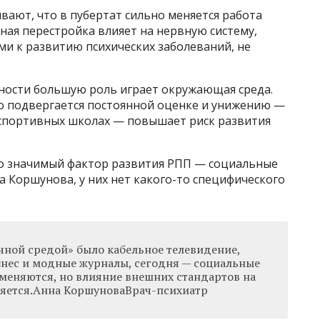
ают, что в пубертат сильно меняется работа
ная перестройка влияет на нервную систему,
ми к развитию психических заболеваний, не
ости большую роль играет окружающая среда.
ло подвергается постоянной оценке и унижению —
и спортивных школах — повышает риск развития
то значимый фактор развития РПП — социальные
на Коршунова, у них нет какого-то специфического
ичной средой» было кабельное телевидение,
нес и модные журналы, сегодня — социальные
 меняются, но влияние внешних стандартов на
няется.Анна КоршуноваВрач-психиатр