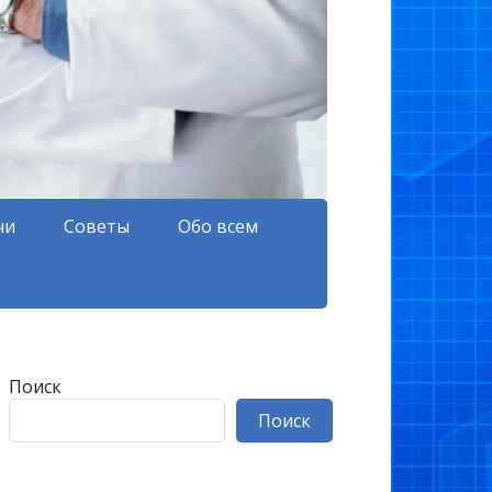
чи
Советы
Обо всем
Поиск
Поиск