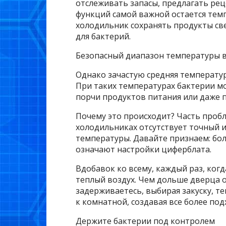
отслеживать запасы, предлагать рец
функций самой важной остается темп
холодильник сохранять продукты св
для бактерий.
Безопасный диапазон температуры вн
Однако зачастую средняя температур
При таких температурах бактерии мо
порчи продуктов питания или даже 
Почему это происходит? Часть пробл
холодильниках отсутствует точный 
температуры. Давайте признаем: бол
означают настройки циферблата.
Вдобавок ко всему, каждый раз, ког
теплый воздух. Чем дольше дверца о
задерживаетесь, выбирая закуску, т
к комнатной, создавая все более по
Держите бактерии под контролем