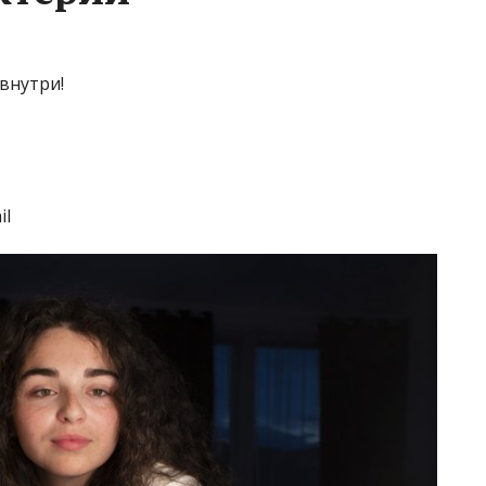
внутри!
il