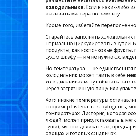
разместите несколько наклеивае
холодильника.
Если в каких-либо и
вызывать мастера по ремонту.
Кроме того, избегайте переполненно
Старайтесь заполнять холодильник 
нормально циркулировать внутри. В
продукты, как косточковые фрукты, 
сухом шкафу — им не нужно охлажде
Но температура — не единственная
холодильник может таить в себе
не
холодильниках могут обитать патоге
через загрязненную пищу или упаков
Хотя низкие температуры останавлив
например Listeria monocytogenes, м
температурах. Листерия, которая о
людей, может присутствовать в мягк
суши), мясных деликатесах, предва
овощах и готовых сэндвичах.