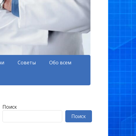
чи
Советы
Обо всем
Поиск
Поиск