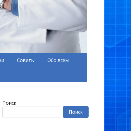
чи
Советы
Обо всем
Поиск
Поиск