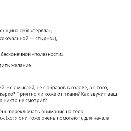
енщина себя «теряла»,
сексуальной — стыдно»),
 бесконечной «полезности».
удить желание
 Не с мыслей, не с образов в голове, а с того,
жарко? Приятно ли коже от ткани? Как звучит ваш
да никто не смотрит?
ень переключать внимание на тело.
ж (хотя они тоже очень помогают), для начала