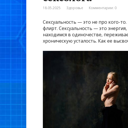
18.05.2025
Здоровье
Комментарии: 0
Сексуальность — это не про кого-то
флирт. Сексуальность — это энергия,
находимся в одиночестве, пережив
хроническую усталость. Как ее высво