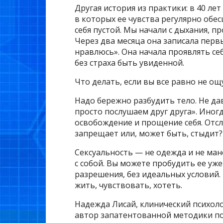
Другая история из практики: в 40 л
в которых ее чувства регулярно обе
себя пустой. Мы начали с дыхания, п
Через два месяца она записала первый
нравлюсь». Она начала проявлять се
без страха быть увиденной.
Что делать, если вы все равно не о
Надо бережно разбудить тело. Не дав
просто послушаем друг друга». Иногд
освобождение и прощение себя. Отсл
запрещает или, может быть, стыдит?
Сексуальность — не одежда и не ман
с собой. Вы можете пробудить ее уже
разрешения, без идеальных условий.
жить, чувствовать, хотеть.
Надежда Лисай, клинический психоло
автор запатентованной методики п