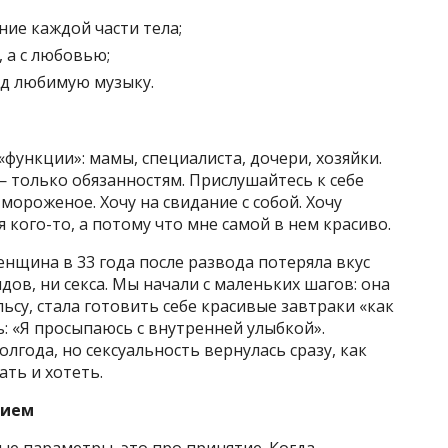
ие каждой части тела;
, а с любовью;
од любимую музыку.
функции»: мамы, специалиста, дочери, хозяйки.
 только обязанностям. Прислушайтесь к себе
 мороженое. Хочу на свидание с собой. Хочу
я кого-то, а потому что мне самой в нем красиво.
енщина в 33 года после развода потеряла вкус
ядов, ни секса. Мы начали с маленьких шагов: она
льсу, стала готовить себе красивые завтраки «как
ь: «Я просыпаюсь с внутренней улыбкой».
лгода, но сексуальность вернулась сразу, как
ать и хотеть.
тием