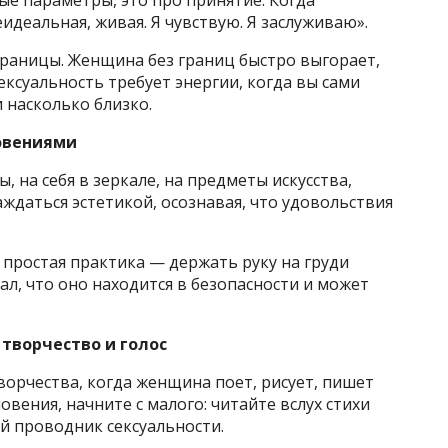
ые параметры, это про принятие. Когда
еидеальная, живая. Я чувствую. Я заслуживаю».
раницы. Женщина без границ быстро выгорает,
ексуальность требует энергии, когда вы сами
 насколько близко.
новениями
, на себя в зеркале, на предметы искусства,
аждаться эстетикой, осознавая, что удовольствия
я простая практика — держать руку на груди
нал, что оно находится в безопасности и может
 творчество и голос
ворчества, когда женщина поет, рисует, пишет
овения, начните с малого: читайте вслух стихи
й проводник сексуальности.