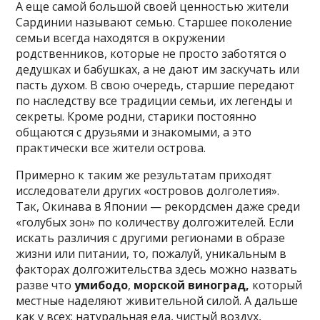
А еще самой большой своей ценностью жители
Сардинии называют семью. Старшее поколение
семьи всегда находятся в окружении
родственников, которые не просто заботятся о
дедушках и бабушках, а не дают им заскучать или
пасть духом. В свою очередь, старшие передают
по наследству все традиции семьи, их легенды и
секреты. Кроме родни, старики постоянно
общаются с друзьями и знакомыми, а это
практически все жители острова.
Примерно к таким же результатам приходят
исследователи других «островов долголетия».
Так, Окинава в Японии — рекордсмен даже среди
«голубых зон» по количеству долгожителей. Если
искать различия с другими регионами в образе
жизни или питании, то, пожалуй, уникальным в
факторах долгожительства здесь можно назвать
разве что
умибодо
,
морской виноград,
который
местные наделяют живительной силой. А дальше
как у всех: натуральная еда, чистый воздух,