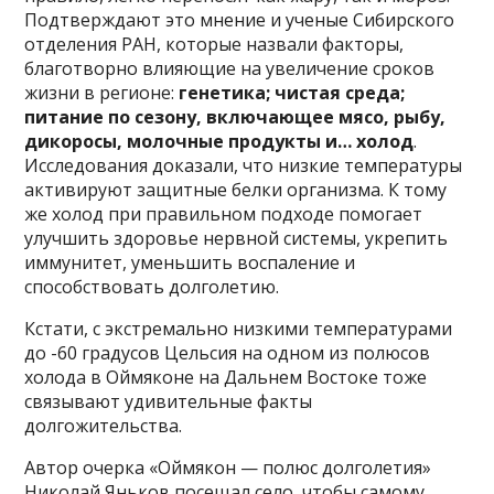
Подтверждают это мнение и ученые Сибирского
отделения РАН, которые назвали факторы,
благотворно влияющие на увеличение сроков
жизни в регионе:
генетика; чистая среда;
питание по сезону, включающее мясо, рыбу,
дикоросы, молочные продукты и… холод
.
Исследования доказали, что низкие температуры
активируют защитные белки организма. К тому
же холод при правильном подходе помогает
улучшить здоровье нервной системы, укрепить
иммунитет, уменьшить воспаление и
способствовать долголетию.
Кстати, с экстремально низкими температурами
до -60 градусов Цельсия на одном из полюсов
холода в Оймяконе на Дальнем Востоке тоже
связывают удивительные факты
долгожительства.
Автор очерка «Оймякон — полюс долголетия»
Николай Яньков посещал село, чтобы самому