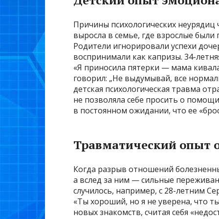
Детский опыт эмоцион
Причины психологических неурядиц ч
выросла в семье, где взрослые был
Родители игнорировали успехи дочер
воспринимали как капризы. 34-летняя
«Я приносила пятерки — мама кивала 
говорил: „Не выдумывай, все нормал
детская психологическая травма отр
не позволяла себе просить о помощи
в постоянном ожидании, что ее «брос
Травматический опыт 
Когда разрыв отношений болезненны
а вслед за ним — сильные переживан
случилось, например, с 28-летним Се
«Ты хороший, но я не уверена, что т
новых знакомств, считая себя «нед