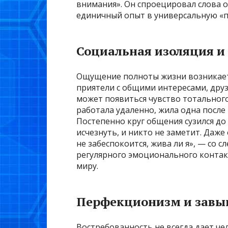
внимания». Он спроецировал слова о
единичный опыт в универсальную «пр
Социальная изоляция и
Ощущение полноты жизни возникает, 
приятели с общими интересами, друзь
может появиться чувство тотального
работала удаленно, жила одна после 
Постепенно круг общения сузился до 
исчезнуть, и никто не заметит. Даже
не забеспокоится, жива ли я», — со 
регулярного эмоционального контак
миру.
Перфекционизм и завы
Востребованность не всегда дает че