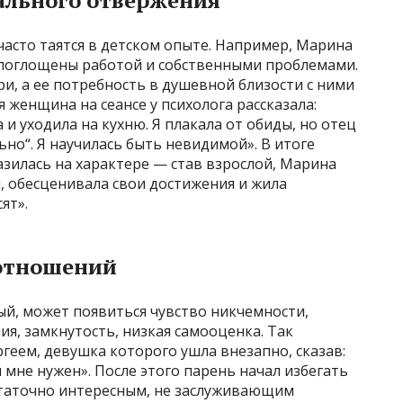
ального отвержения
асто таятся в детском опыте. Например, Марина
и поглощены работой и собственными проблемами.
и, а ее потребность в душевной близости с ними
 женщина на сеансе у психолога рассказала:
и уходила на кухню. Я плакала от обиды, но отец
ьно“. Я научилась быть невидимой». В итоге
азилась на характере — став взрослой, Марина
, обесценивала свои достижения и жила
ят».
отношений
й, может появиться чувство никчемности,
ия, замкнутость, низкая самооценка. Так
ргеем, девушка которого ушла внезапно, сказав:
ы мне нужен». После этого парень начал избегать
остаточно интересным, не заслуживающим