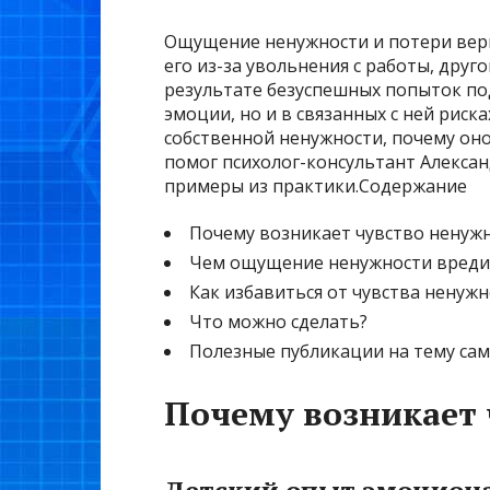
Ощущение ненужности и потери веры
его из-за увольнения с работы, друг
результате безуспешных попыток под
эмоции, но и в связанных с ней риска
собственной ненужности, почему оно
помог психолог-консультант Алекса
примеры из практики.Содержание
Почему возникает чувство ненуж
Чем ощущение ненужности вреди
Как избавиться от чувства ненуж
Что можно сделать?
Полезные публикации на тему сам
Почему возникает 