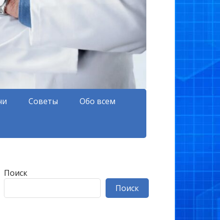
чи
Советы
Обо всем
Поиск
Поиск