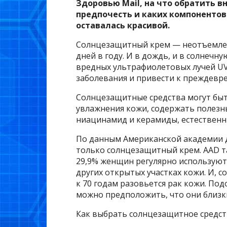
Здоровью Mail, на что обратить в
предпочесть и каких компонентов
оставалась красивой.
Солнцезащитный крем — неотъемлема
дней в году. И в дождь, и в солнечн
вредных ультрафиолетовых лучей UV
заболевания и привести к преждевр
Солнцезащитные средства могут бы
увлажнения кожи, содержать полезн
ниацинамид и керамиды, естествен
По данным Американской академии д
только солнцезащитный крем. AAD т
29,9% женщин регулярно используют 
других открытых участках кожи. И, с
к 70 годам разовьется рак кожи. Под
можно предположить, что они близ
Как выбрать солнцезащитное средст