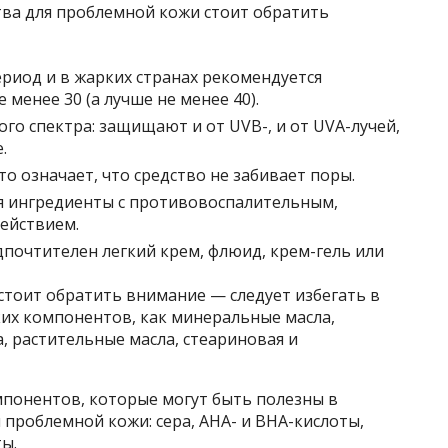
ва для проблемной кожи стоит обратить
ериод и в жарких странах рекомендуется
 менее 30 (а лучше не менее 40).
о спектра: защищают и от UVB-, и от UVA-лучей,
.
о означает, что средство не забивает поры.
ся ингредиенты с противовоспалительным,
ействием.
почтителен легкий крем, флюид, крем-гель или
тоит обратить внимание — следует избегать в
ких компонентов, как минеральные масла,
, растительные масла, стеариновая и
мпонентов, которые могут быть полезны в
 проблемной кожи: сера, АНА- и BHA-кислоты,
ы.