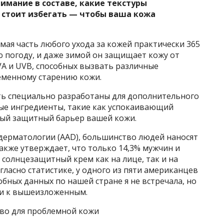
нимание в составе, какие текстуры
 стоит избегать — чтобы ваша кожа
я часть любого ухода за кожей практически 365
ую погоду, и даже зимой он защищает кожу от
A и UVB, способных вызвать различные
еменному старению кожи.
ть специально разработаны для дополнительного
ые ингредиенты, такие как успокаивающий
ный защитный барьер вашей кожи.
ерматологии (AAD), большинство людей наносят
акже утверждает, что только 14,3% мужчин и
солнцезащитный крем как на лице, так и на
огласно статистике, у одного из пяти американцев
обных данных по нашей стране я не встречала, но
ки к вышеизложенным.
во для проблемной кожи