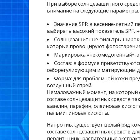
При выборе солнцезащитного средст
внимание на следующие параметры:
Значение SPF: в весенне-летний п
выбирать высокий показатель SPF, не
Солнцезащитные фильтры широког
которые провоцируют фотостарение
Маркировка «некомедогенный»: эт
Состав: в формуле приветствуют
себорегулирующим и матирующим д
Форма: для проблемной кожи пред
воздушный спрей.
Немаловажный момент, на который с
составе солнцезащитных средств та
вазелин, парафин, олеиновая кислота
пальмитиновая кислоты.
Напротив, существует целый ряд ко
составе солнцезащитных средств для
перлит, цинк, растительные экстракт