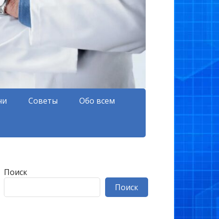
чи
Советы
Обо всем
Поиск
Поиск