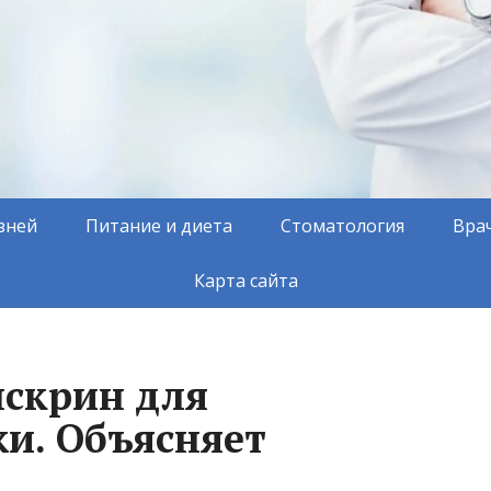
зней
Питание и диета
Стоматология
Вра
Карта сайта
нскрин для
и. Объясняет