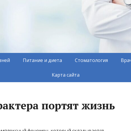
зней
Питание и диета
Стоматология
Вра
Карта сайта
рактера портят жизнь
омплексный феномен, который складывается