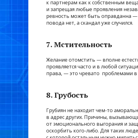
к партнерам как к собственным веща
и запрещая любые проявления незав
ревность может быть оправданна — 
повода нет, а скандал уже случился.
7. Мстительность
Желание отомстить — вполне естеств
проявляется часто и в любой ситуац
права, — это чревато проблемами 
8. Грубость
Грубиян не находит чем-то аморальн
в адрес других. Причины, вызывающ
от эмоционального выгорания и защ
оскорбить кого-либо. Для таких люде
с которой остальным нужно миритьс