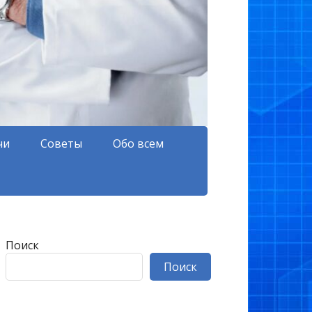
чи
Советы
Обо всем
Поиск
Поиск