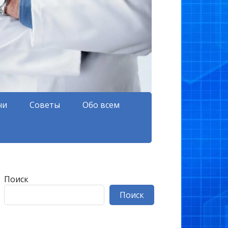
чи
Советы
Обо всем
Поиск
Поиск