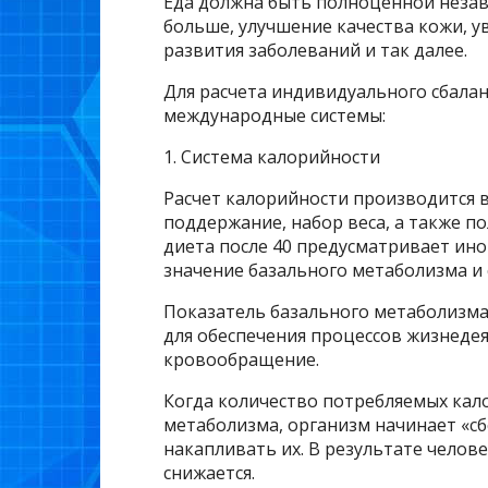
Еда должна быть полноценной незави
больше, улучшение качества кожи, у
развития заболеваний и так далее.
Для расчета индивидуального сбала
международные системы:
1. Система калорийности
Расчет калорийности производится в
поддержание, набор веса, а также по
диета после 40 предусматривает ино
значение базального метаболизма и 
Показатель базального метаболизма
для обеспечения процессов жизнеде
кровообращение.
Когда количество потребляемых кал
метаболизма, организм начинает «с
накапливать их. В результате человек
снижается.