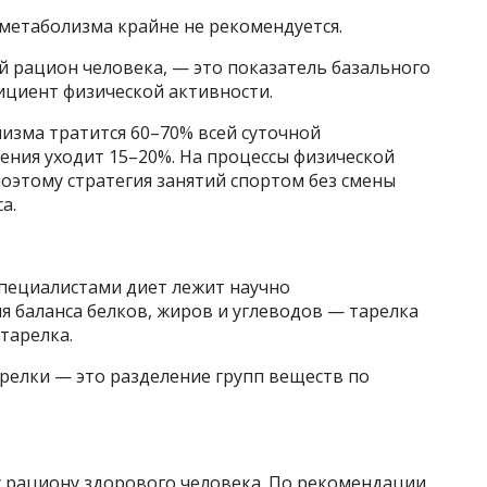
 метаболизма крайне не рекомендуется.
й рацион человека, — это показатель базального
ициент физической активности.
изма тратится 60–70% всей суточной
ения уходит 15–20%. На процессы физической
оэтому стратегия занятий спортом без смены
са.
пециалистами диет лежит научно
 баланса белков, жиров и углеводов — тарелка
тарелка.
релки — это разделение групп веществ по
у рациону здорового человека. По рекомендации