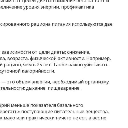
симо от целей диеты: снижение веса на 10 кг и
величение уровня энергии, профилактика
нсированного рациона питания используются две
 зависимости от цели диеты: снижение,
ла, возраста, физической активности. Например,
й рацион, чем в 25 лет. Также важно учитывать
суточной калорийности.
 — это объем энергии, необходимый организму
ятельности: дыхание, пищеварение,
орий меньше показателя базального
берегать» поступающие питательные вещества,
 мало или практически ничего не ест, а вес не