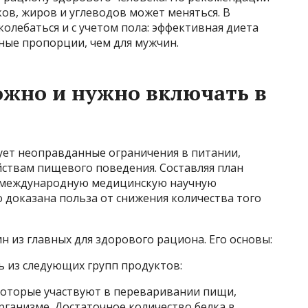
ов, жиров и углеводов может меняться. В
колебаться и с учетом пола: эффективная диета
ые пропорции, чем для мужчин.
ожно и нужно включать в
ует неоправданные ограничения в питании,
йствам пищевого поведения. Составляя план
а международную медицинскую научную
доказана польза от снижения количества того
 из главных для здорового рациона. Его основы:
 из следующих групп продуктов:
которые участвуют в переваривании пищи,
рганизме. Достаточное количество белка в