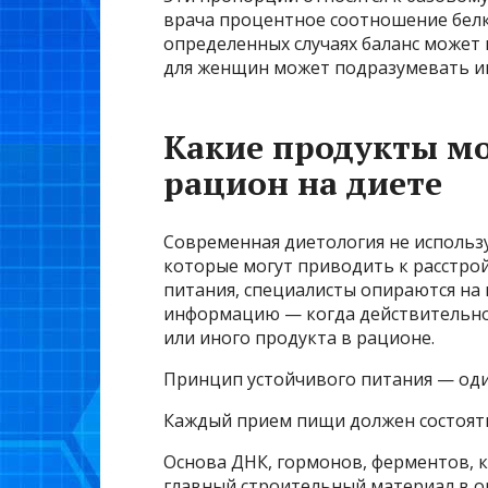
врача процентное соотношение белк
определенных случаях баланс может 
для женщин может подразумевать ин
Какие продукты м
рацион на диете
Современная диетология не использ
которые могут приводить к расстро
питания, специалисты опираются н
информацию — когда действительно 
или иного продукта в рационе.
Принцип устойчивого питания — один
Каждый прием пищи должен состоять
Основа ДНК, гормонов, ферментов, 
главный строительный материал в о