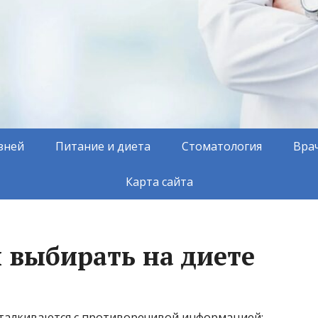
зней
Питание и диета
Стоматология
Вра
Карта сайта
 выбирать на диете
 сталкиваются с противоречивой информацией: