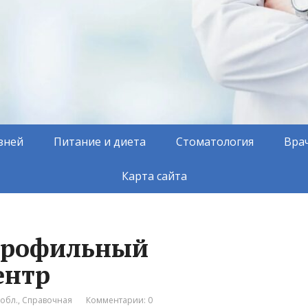
зней
Питание и диета
Стоматология
Вра
Карта сайта
профильный
ентр
обл.
,
Справочная
Комментарии: 0