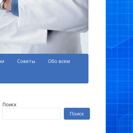
чи
Советы
Обо всем
Поиск
Поиск