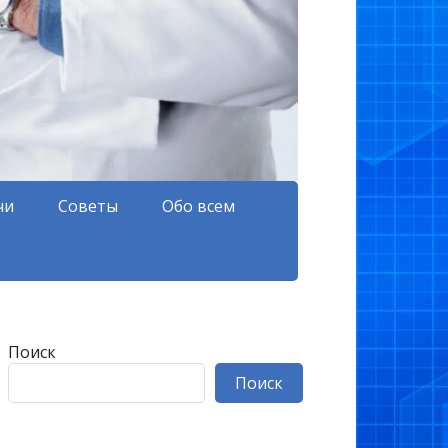
чи
Советы
Обо всем
Поиск
Поиск