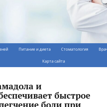
зней
Питание и диета
Стоматология
Вра
Карта сайта
амадола и
беспечивает быстрое
блегчение боли при