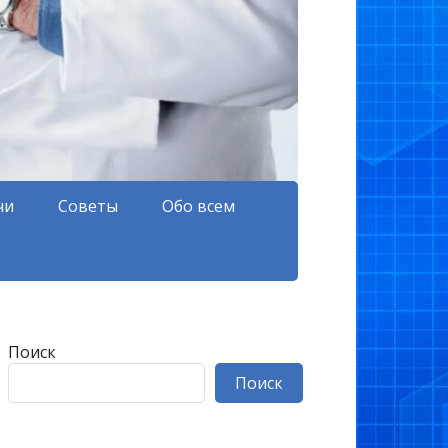
чи
Советы
Обо всем
Поиск
Поиск