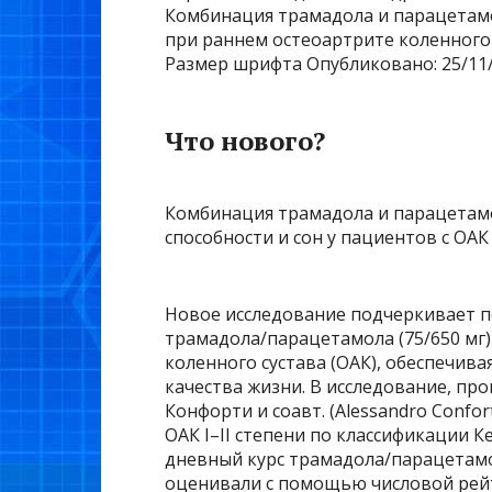
Комбинация трамадола и парацетам
при раннем остеоартрите коленного
Размер шрифта
Опубликовано: 25/11
Что нового?
Комбинация трамадола и парацетам
способности и сон у пациентов с ОАК I
Новое исследование подчеркивает 
трамадола/парацетамола (75/650 мг)
коленного сустава (ОАК), обеспечив
качества жизни. В исследование, пр
Конфорти и соавт. (Alessandro Confor
ОАК I–II степени по классификации 
дневный курс трамадола/парацетамо
оценивали с помощью числовой рей