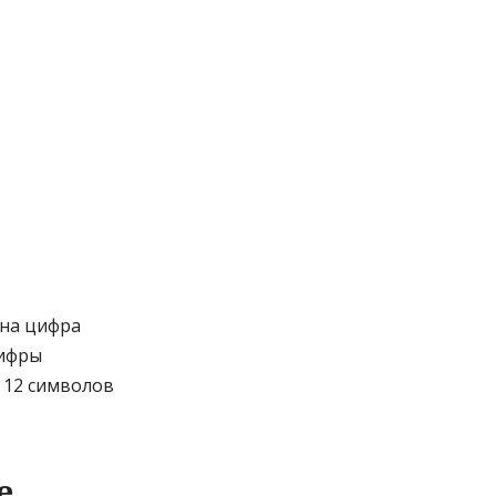
дна цифра
цифры
 12 символов
е