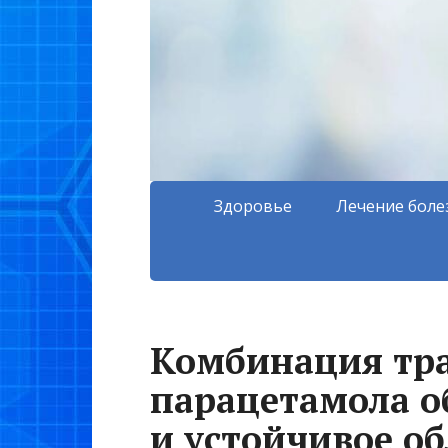
Здоровье
Лечение боле
Комбинация тр
парацетамола о
и устойчивое о