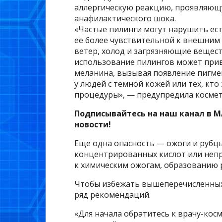
аллергическую реакцию, проявляющу
анафилактического шока.
«Частые пилинги могут нарушить ес
ее более чувствительной к внешним
ветер, холод и загрязняющие вещест
использование пилингов может при
меланина, вызывая появление пигмен
у людей с темной кожей или тех, кт
процедуры», — предупредила космет
Подписывайтесь на наш канал в M
новости!
Еще одна опасность — ожоги и рубцы
концентрированных кислот или непр
к химическим ожогам, образованию 
Чтобы избежать вышеперечисленных
ряд рекомендаций.
«Для начала обратитесь к врачу-ко