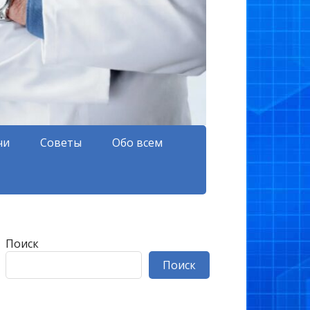
чи
Советы
Обо всем
Поиск
Поиск