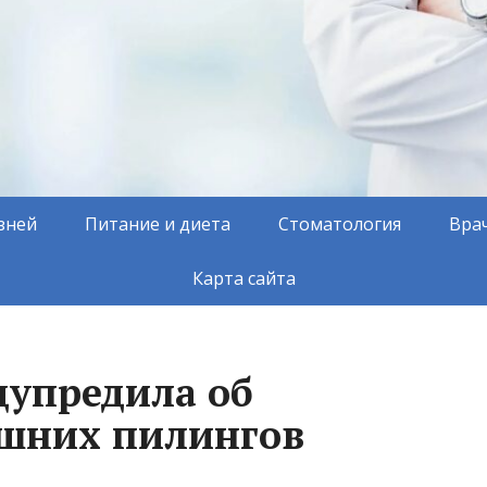
зней
Питание и диета
Стоматология
Вра
Карта сайта
дупредила об
ашних пилингов