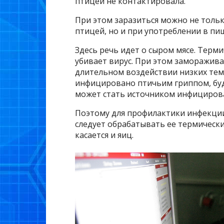
птицей не контактировала.
При этом заразиться можно не толь
птицей, но и при употреблении в пищ
Здесь речь идет о сыром мясе. Терм
убивает вирус. При этом заморажива
длительном воздействии низких тем
инфицировано птичьим гриппом, буд
может стать источником инфициров
Поэтому для профилактики инфекци
следует обрабатывать ее термически
касается и яиц.