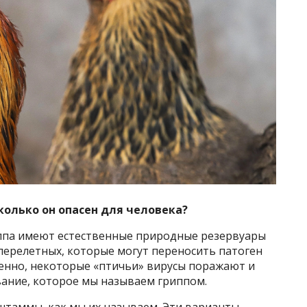
колько он опасен для человека?
иппа имеют естественные природные резервуары
перелетных, которые могут переносить патоген
венно, некоторые «птичьи» вирусы поражают и
евание, которое мы называем гриппом.
, штаммы, как мы их называем. Эти варианты