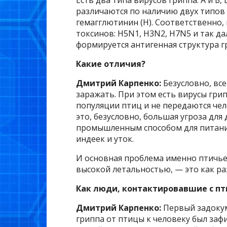
различаются по наличию двух типов 
гемагглютинин (H). Соответственно,
токсинов: H5N1, H3N2, H7N5 и так да
формируется антигенная структура г
Какие отличия?
Дмитрий Карпенко:
Безусловно, вс
заражать. При этом есть вирусы гри
популяции птиц и не передаются че
это, безусловно, большая угроза дл
промышленным способом для питания
индеек и уток.
И основная проблема именно птичье
высокой летальностью, — это как ра
Как люди, контактировавшие с пт
Дмитрий Карпенко:
Первый задокум
гриппа от птицы к человеку был заф