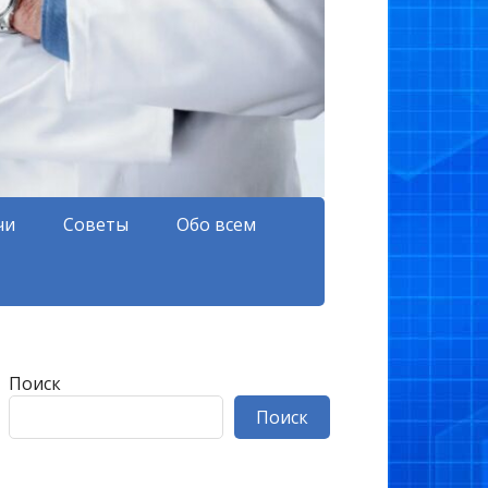
чи
Советы
Обо всем
Поиск
Поиск