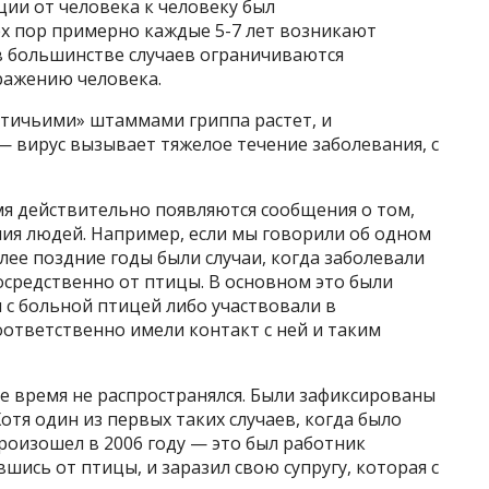
ции от человека к человеку был
тех пор примерно каждые 5-7 лет возникают
в большинстве случаев ограничиваются
ражению человека.
птичьими» штаммами гриппа растет, и
— вирус вызывает тяжелое течение заболевания, с
мя действительно появляются сообщения о том,
ния людей. Например, если мы говорили об одном
олее поздние годы были случаи, когда заболевали
осредственно от птицы. В основном это были
 с больной птицей либо участвовали в
оответственно имели контакт с ней и таким
е время не распространялся. Были зафиксированы
отя один из первых таких случаев, когда было
произошел в 2006 году — это был работник
шись от птицы, и заразил свою супругу, которая с