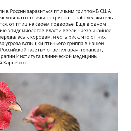
 ли в России заразиться птичьим гриппомВ США
 человека от птичьего гриппа — заболел житель
тся, от птиц на своем подворье. Еще в одном
ию эпидемиологов власти ввели чрезвычайное
редалась к коровам, и есть риск, что от них
ва угроза вспышки птичьего гриппа в нашей
«Российской газеты» ответил врач-терапевт,
ерапии Института клинической медицины
й Карпенко.