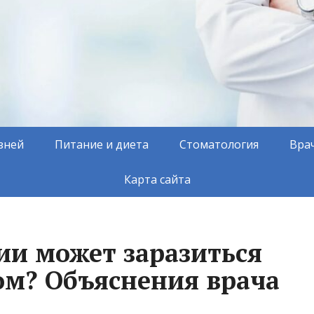
зней
Питание и диета
Стоматология
Вра
Карта сайта
сии может заразиться
м? Объяснения врача