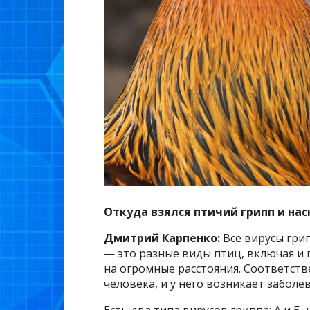
Откуда взялся птичий грипп и нас
Дмитрий Карпенко:
Все вирусы гр
— это разные виды птиц, включая и 
на огромные расстояния. Соответст
человека, и у него возникает забол
Есть два типа вирусов гриппа: А и Б