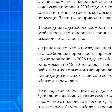
случай заражения с передачей инфек
задокументирован в 2006 году. И с 
вспышки птичьего гриппа, которые 
популяцией птиц и не приводят к за
В последние годы заболеваемость «
особенность этого варианта гриппа 
высокой летальностью.
И тревожно то, что в последнее вре
что все больше вероятность зараже
случае заражения в 2006 году, то в б
одномоментно 18, 30 человек — неп
работники, которые контактировали
ликвидации вспышек: забивали ее, с
образом заражались.
Но в людской популяции вирус долго
буквально единичные такие случаи. Х
заражение от человека к человеку, 
птицефермы. Сам он заболел, заразив