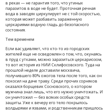
в реках — не гарантия того, что утиных
паразитов в воде не будет. Проточная речная
вода в заводях циркулирует не с той скоростью,
которая может разбавить зараженную
церкариями водную гладь до безопасного
состояния.
Тем временем
Если вас удивляет, что кто-то из городских
жителей еще не осведомлен о том, что, окунаясь
в пруд с утками, можно заразиться церкариозом,
то вот история из НИИ Склифосовского. Туда на
прошлой неделе доставили москвича,
получившего 80% ожогов тела после того, как он
покосил на даче траву. Среди прочих сорняков
оказался борщевик Сосновского, о котором
мужчина знал лишь, что его нужно уничтожать. И
он уничтожил — без всяких особых средств
защиты. Уже к вечеру его тело покрылось
волдырями и язвами, и родственникам пришлось