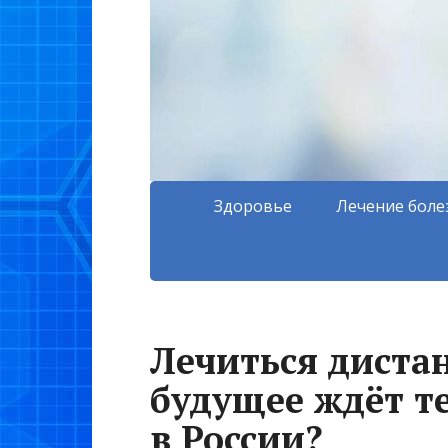
Здоровье
Лечение боле
Лечиться диста
будущее ждёт т
в России?