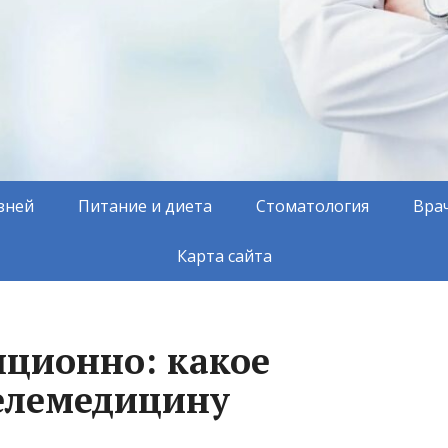
зней
Питание и диета
Стоматология
Вра
Карта сайта
нционно: какое
елемедицину