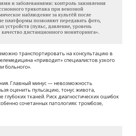
ями и заболеваниями: контроль заживления
ссионного трикотажа при венозной
мическое наблюдение за культёй после
е платформы позволяют передавать фото,
х устройств (пульс, давление, уровень
т качество дистанционного мониторинга».
возможно транспортировать на консультацию в
елемедицина «приводит» специалистов узкого
ли больного».
чения. Главный минус — невозможность
ьзя оценить пульсацию, тонус живота,
ие глубоких тканей. Риск диагностических ошибок
собенно сочетанных патологиях: тромбозе,