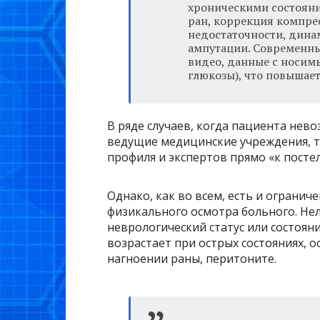
хроническими состояни
ран, коррекция компре
недостаточности, дина
ампутации. Современны
видео, данные с носимы
глюкозы), что повышае
В ряде случаев, когда пациента не
ведущие медицинские учреждения, т
профиля и экспертов прямо «к посте
Однако, как во всем, есть и ограни
физикального осмотра больного. Нел
неврологический статус или состоян
возрастает при острых состояниях, о
нагноении раны, перитоните.