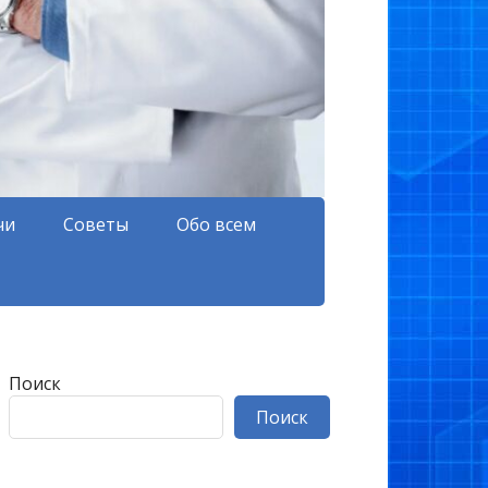
чи
Советы
Обо всем
Поиск
Поиск