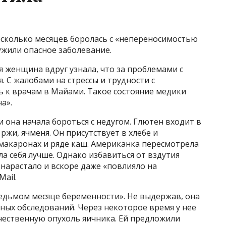
сколько месяцев боролась с «непереносимостью
ужили опасное заболевание.
я женщина вдруг узнала, что за проблемами с
 С жалобами на стрессы и трудности с
 к врачам в Майами. Такое состояние медики
а».
она начала бороться с недугом. Глютен входит в
ржи, ячменя. Он присутствует в хлебе и
 макаронах и ряде каш. Американка пересмотрела
ла себя лучше. Однако избавиться от вздутия
 нарастало и вскоре даже «повлияло на
Mail.
седьмом месяце беременности». Не выдержав, она
ных обследований. Через некоторое время у нее
ественную опухоль яичника. Ей предложили