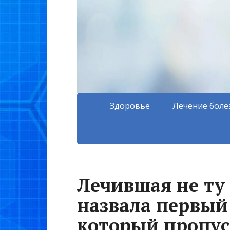
Здоровье
Лечение боле
Лечившая не ту
назвала первый 
который пропус