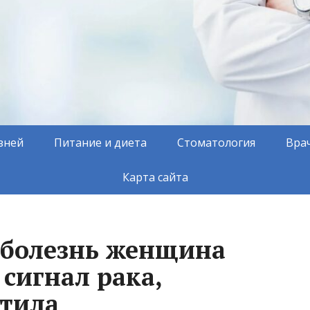
зней
Питание и диета
Стоматология
Вра
Карта сайта
 болезнь женщина
сигнал рака,
тила