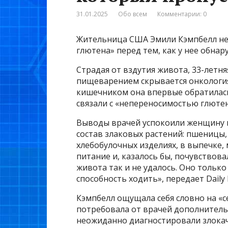
31.01.2025
Обо всем
Комментарии: 0
Жительница США Эмили Кэмпбелл не
глютена» перед тем, как у нее обнар
Страдая от вздутия живота, 33-летня
пищеварением скрывается онкология.
кишечником она впервые обратилась
связали с «непереносимостью глютен
Выводы врачей успокоили женщину и 
состав злаковых растений: пшеницы, 
хлебобулочных изделиях, в выпечке,
питание и, казалось бы, почувствова
живота так и не удалось. Оно только
способность ходить», передает Daily 
Кэмпбелл ощущала себя словно на «
потребовала от врачей дополнитель
неожиданно диагностировали злокач