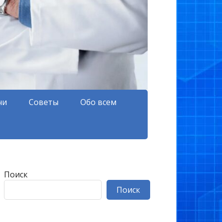
чи
Советы
Обо всем
Поиск
Поиск