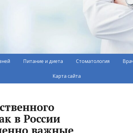
зней
Питание и диета
Стоматология
Вра
Карта сайта
ественного
ак в России
ненно важные