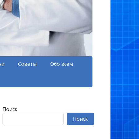
чи
Советы
Обо всем
Поиск
Поиск