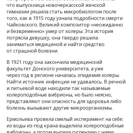
что выпускница новочеркасской женской
гимназии решила стать микробиологом после
того, как в 1915 году узнала подробности смерти
Чайковского. Великий композитор «неожиданно
и безвременно» умер от холеры. Эта история
потрясла девушку, она твердо решила
заниматься медициной и найти средство
от страшной болезни.
В 1921 году она закончила медицинский
факультет Донского университета, а уже
через год в регионе началась эпидемия холеры.
Найти источник инфекции не удавалось. В речной
и питьевой воде находили так называемые
холероподобные вибрионы, но было неясно,
представляют они опасность для здоровья либо
болезнь вызывают другие микроорганизмы.
Ермольева провела смелый эксперимент на себе:
из воды из-под крана выделила холероподобные
вибрионы, а потом выпила суспензию с ними.