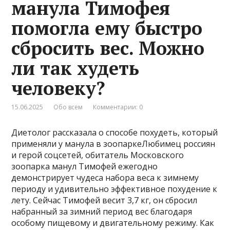
манула Тимофея
помогла ему быстро
сбросить вес. Можно
ли так худеть
человеку?
15.06.2025
Обо всем
Комментарии: 0
Диетолог рассказала о способе похудеть, который
применяли у манула в зоопаркеЛюбимец россиян
и герой соцсетей, обитатель Московского
зоопарка манул Тимофей ежегодно
демонстрирует чудеса набора веса к зимнему
периоду и удивительно эффективное похудение к
лету. Сейчас Тимофей весит 3,7 кг, он сбросил
набранный за зимний период вес благодаря
особому пищевому и двигательному режиму. Как