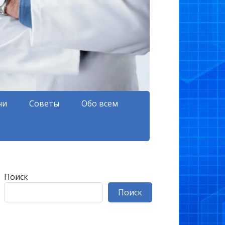
чи
Советы
Обо всем
Поиск
Поиск