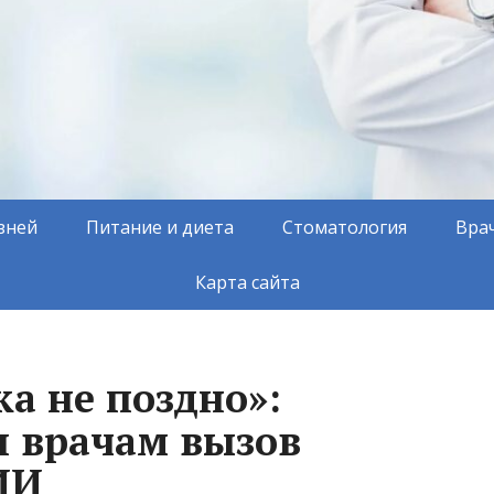
зней
Питание и диета
Стоматология
Вра
Карта сайта
ка не поздно»:
 врачам вызов
ИИ