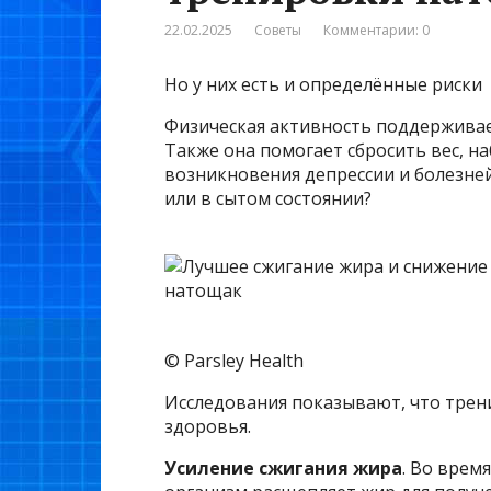
22.02.2025
Советы
Комментарии: 0
Но у них есть и определённые риски
Физическая активность поддерживае
Также она помогает сбросить вес, н
возникновения депрессии и болезней
или в сытом состоянии?
© Parsley Health
Исследования показывают, что трен
здоровья.
Усиление сжигания жира
. Во врем