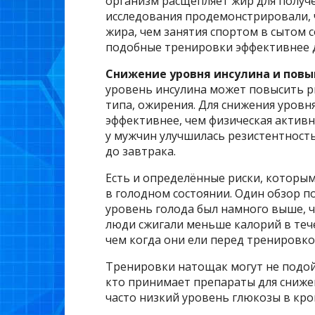
организм расщепляет жир для получ
исследования продемонстрировали, 
жира, чем занятия спортом в сытом с
подобные тренировки эффективнее д
Снижение уровня инсулина и повы
уровень инсулина может повысить ри
типа, ожирения. Для снижения уровн
эффективнее, чем физическая активн
у мужчин улучшилась резистентность
до завтрака.
Есть и определённые риски, которым
в голодном состоянии. Один обзор п
уровень голода был намного выше, ч
люди сжигали меньше калорий в теч
чем когда они ели перед тренировко
Тренировки натощак могут не подой
кто принимает препараты для снижени
часто низкий уровень глюкозы в кро