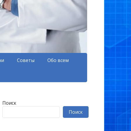
чи
Советы
Обо всем
Поиск
Поиск