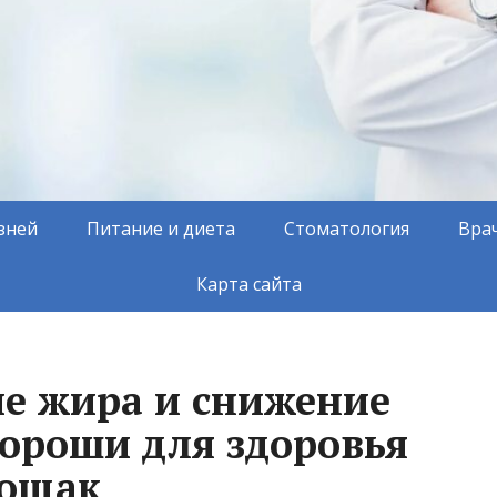
зней
Питание и диета
Стоматология
Вра
Карта сайта
е жира и снижение
хороши для здоровья
тощак