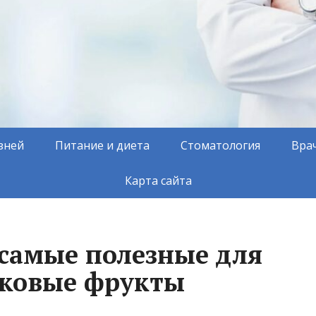
зней
Питание и диета
Стоматология
Вра
Карта сайта
 самые полезные для
чковые фрукты