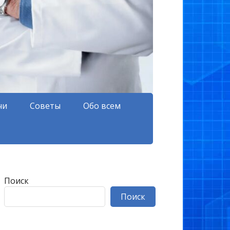
чи
Советы
Обо всем
Поиск
Поиск