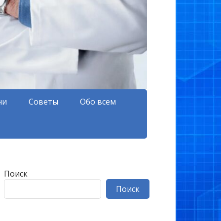
чи
Советы
Обо всем
Поиск
Поиск