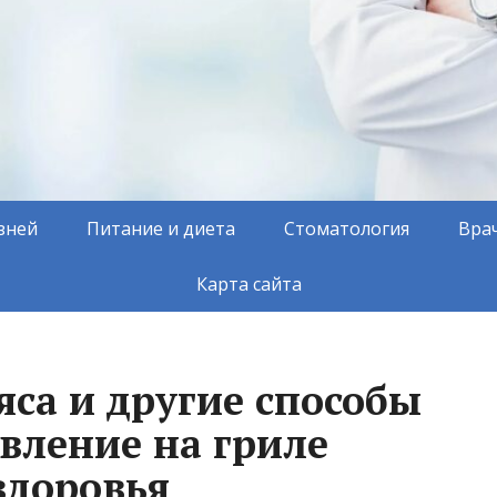
зней
Питание и диета
Стоматология
Вра
Карта сайта
са и другие способы
вление на гриле
здоровья