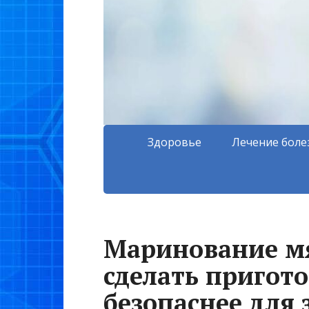
Здоровье
Лечение боле
Маринование мя
сделать пригото
безопаснее для 