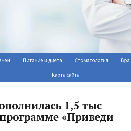
зней
Питание и диета
Стоматология
Вра
Карта сайта
полнилась 1,5 тыс
 программе «Приведи