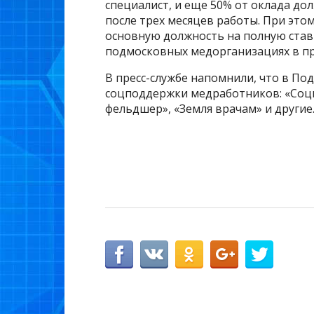
специалист, и еще 50% от оклада до
после трех месяцев работы. При это
основную должность на полную ставк
подмосковных медорганизациях в п
В пресс-службе напомнили, что в По
соцподдержки медработников: «Соци
фельдшер», «Земля врачам» и другие