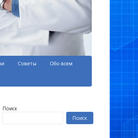
чи
Советы
Обо всем
Поиск
Поиск