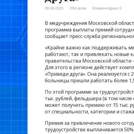
09.08.2025
Обо всем
Комментарии: 0
В медучреждения Московской облас
программа выплаты премий сотрудни
сообщает пресс-служба регионально
«Крайне важно как поддерживать ме
работают, так и привлекать новые 
правительства Московской области 
Для этого в регионе действует комп
«Приведи друга». Она реализуется с 2
больницы пришли работать более 1,5 
По этой программе за трудоустройст
тыс. рублей, фельдшера (в том числ
может получить премию от 15 тыс. ру
от специальности, категории и стаж
Премия за привлечение нового сотру
трудоустройстве выплачивается 50%