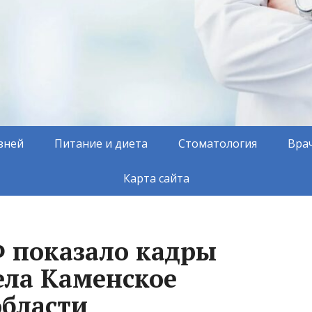
зней
Питание и диета
Стоматология
Вра
Карта сайта
 показало кадры
ела Каменское
области