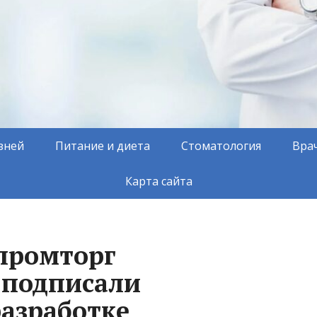
зней
Питание и диета
Стоматология
Вра
Карта сайта
промторг
 подписали
разработке