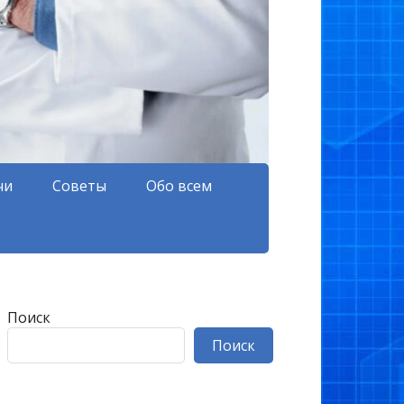
чи
Советы
Обо всем
Поиск
Поиск