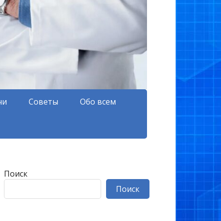
чи
Советы
Обо всем
Поиск
Поиск