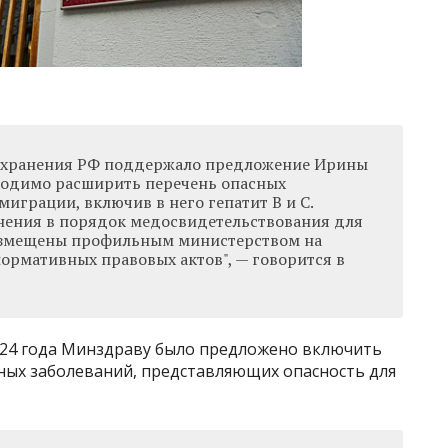
охранения РФ поддержало предложение Ирины
бходимо расширить перечень опасных
миграции, включив в него гепатит B и C.
нения в порядок медосвидетельствования для
азмещены профильным министерством на
ормативных правовых актов", — говорится в
2024 года Минздраву было предложено включить
нных заболеваний, представляющих опасность для