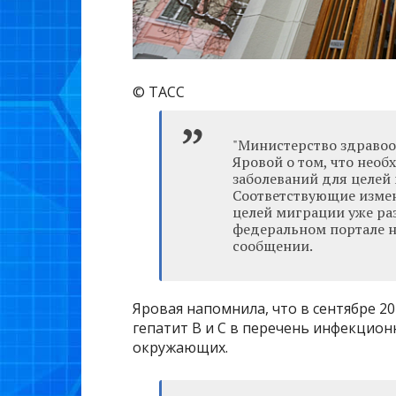
© ТАСС
"Министерство здраво
Яровой о том, что нео
заболеваний для целей 
Соответствующие изме
целей миграции уже р
федеральном портале н
сообщении.
Яровая напомнила, что в сентябре 
гепатит В и С в перечень инфекцио
окружающих.