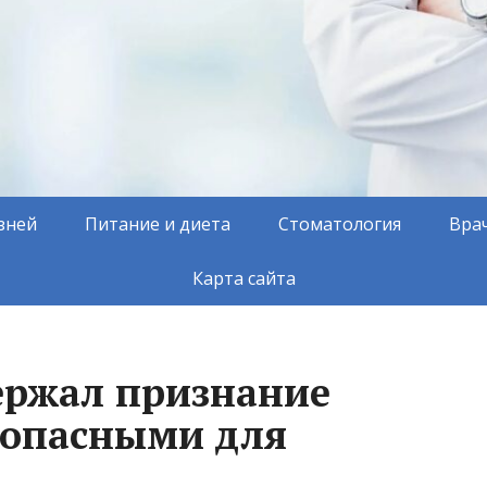
зней
Питание и диета
Стоматология
Вра
Карта сайта
ержал признание
С опасными для