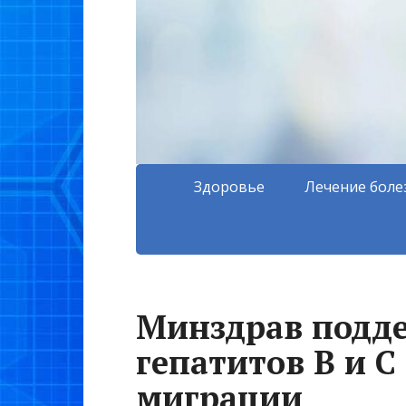
Здоровье
Лечение боле
Минздрав подд
гепатитов В и 
миграции