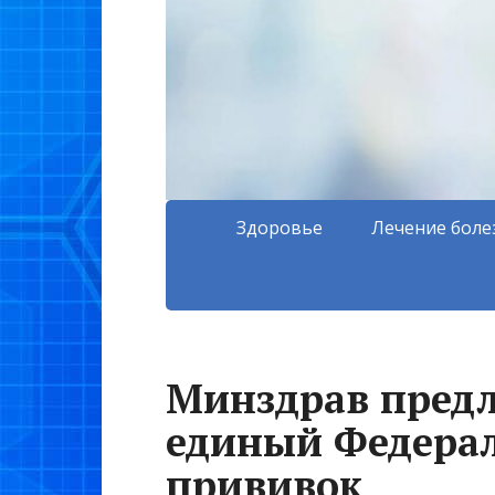
Здоровье
Лечение боле
Минздрав пред
единый Федера
прививок