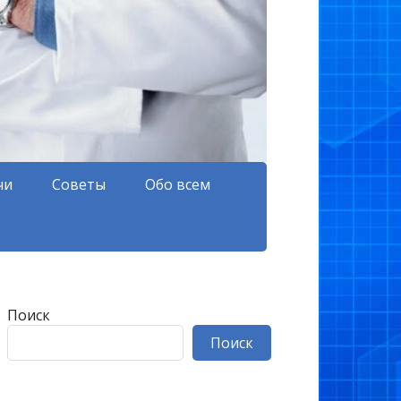
чи
Советы
Обо всем
Поиск
Поиск