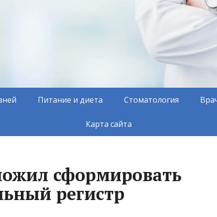
зней
Питание и диета
Стоматология
Вра
Карта сайта
ложил сформировать
льный регистр