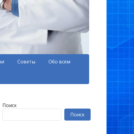
чи
Советы
Обо всем
Поиск
Поиск