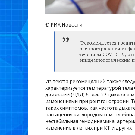
© РИА Новости
"Рекомендуется госпит
распространения инфе
течением COVID-19; отн
эпидемиологическим по
Из текста рекомендаций также следу
характеризуется температурой тела 
движений (ЧДД) более 22 циклов в м
изменениями при рентгенографии. Тя
таких симптомов, как частота дыхат
насыщения кислородом гемоглобина 
нестабильная гемодинамика, артериа
изменение в легких при КТ и других.