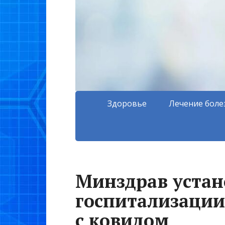
Здоровье
Лечение боле
Минздрав устан
госпитализации
с ковидом