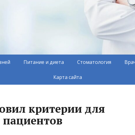
зней
Питание и диета
Стоматология
Вра
Карта сайта
овил критерии для
 пациентов