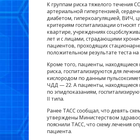
К группам риска тяжелого течения CO
артериальной гипертензией, сердеч
диабетом, гиперкоагуляцией, ВИЧ, 
критериям госпитализации относят
квартире, учреждениях соцобслужива
лет и с лицами, страдающими хрони
пациентов, проходящих стационарно
положительном результате теста на 
Кроме того, пациенты, находящиеся 
риска, госпитализируются для лечен
кислородом по данным пульсоксимет
ЧДД — 22. А пациенты, находящиеся 
по эпидпоказаниям, госпитализируют
II типа.
Ранее ТАСС сообщал, что девять схе
утверждены Министерством здравоох
пояснили ТАСС, что схему лечения оп
пациента.