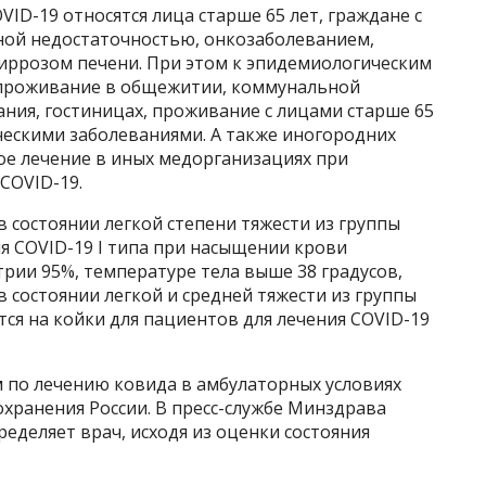
VID-19 относятся лица старше 65 лет, граждане с
ной недостаточностью, онкозаболеванием,
циррозом печени. При этом к эпидемиологическим
 проживание в общежитии, коммунальной
ния, гостиницах, проживание с лицами старше 65
ческими заболеваниями. А также иногородних
е лечение в иных медорганизациях при
COVID-19.
в состоянии легкой степени тяжести из группы
ия COVID-19 I типа при насыщении крови
рии 95%, температуре тела выше 38 градусов,
в состоянии легкой и средней тяжести из группы
ся на койки для пациентов для лечения COVID-19
м по лечению ковида в амбулаторных условиях
ранения России. В пресс-службе Минздрава
ределяет врач, исходя из оценки состояния