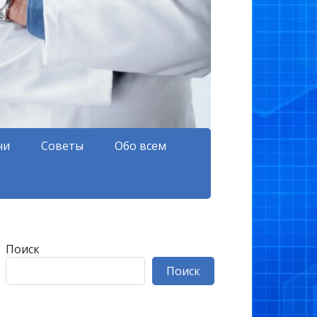
чи
Советы
Обо всем
Поиск
Поиск