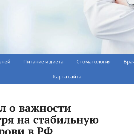
зней
Питание и диета
Стоматология
Вра
Карта сайта
л о важности
тря на стабильную
рови в РФ