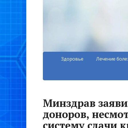
Здоровье
Лечение боле
Минздрав заяви
доноров, несмо
систему сдачи к