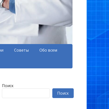
чи
Советы
Обо всем
Поиск
Поиск