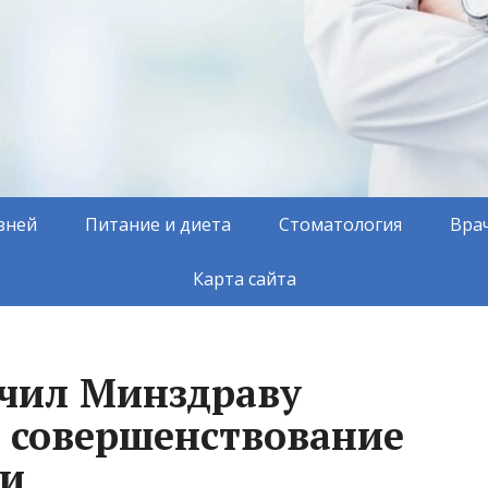
зней
Питание и диета
Стоматология
Вра
Карта сайта
чил Минздраву
 совершенствование
ии