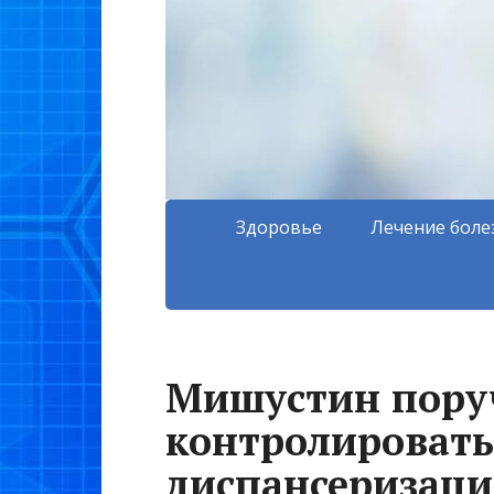
Здоровье
Лечение боле
Мишустин пору
контролировать
диспансеризац