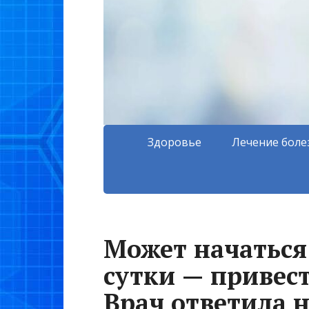
Здоровье
Лечение боле
Может начаться 
сутки — привес
Врач ответила 