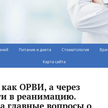
зней
Питание и диета
Стоматология
Вра
Карта сайта
как ОРВИ, а через
ти в реанимацию.
на главные вопросы о