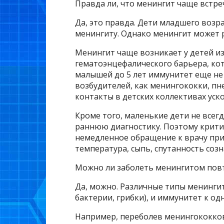
Правда ли, что менингит чаще встреч
Да, это правда. Дети младшего возр
менингиту. Однако менингит может р
Менингит чаще возникает у детей из
гематоэнцефалического барьера, кот
малышей до 5 лет иммунитет еще не
возбудителей, как менингококки, пн
контакты в детских коллективах ус
Кроме того, маленькие дети не всег
раннюю диагностику. Поэтому крити
немедленное обращение к врачу при
температура, сыпь, спутанность созн
Можно ли заболеть менингитом пов
Да, можно. Различные типы менинги
бактерии, грибки), и иммунитет к од
Например, переболев менингококко