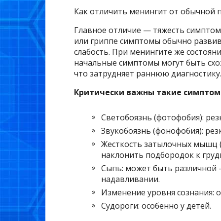
Как отличить менингит от обычной 
Главное отличие — тяжесть симптом
или гриппе симптомы обычно развива
слабость. При менингите же состоян
начальные симптомы могут быть схож
что затрудняет раннюю диагностику
Критически важны такие симптомы
Светобоязнь (фотофобия): резк
Звукобоязнь (фонофобия): резк
Жесткость затылочных мышц 
наклонить подбородок к груд
Сыпь: может быть различной 
надавливании.
Изменение уровня сознания: о
Судороги: особенно у детей.