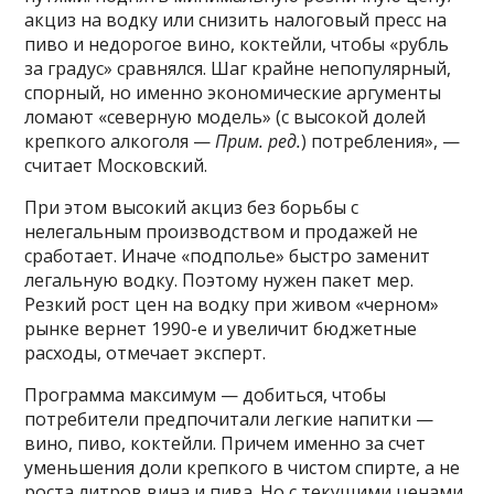
акциз на водку или снизить налоговый пресс на
пиво и недорогое вино, коктейли, чтобы «рубль
за градус» сравнялся. Шаг крайне непопулярный,
спорный, но именно экономические аргументы
ломают «северную модель» (с высокой долей
крепкого алкоголя —
Прим. ред.
) потребления», —
считает Московский.
При этом высокий акциз без борьбы с
нелегальным производством и продажей не
сработает. Иначе «подполье» быстро заменит
легальную водку. Поэтому нужен пакет мер.
Резкий рост цен на водку при живом «черном»
рынке вернет 1990-е и увеличит бюджетные
расходы, отмечает эксперт.
Программа максимум — добиться, чтобы
потребители предпочитали легкие напитки —
вино, пиво, коктейли. Причем именно за счет
уменьшения доли крепкого в чистом спирте, а не
роста литров вина и пива. Но с текущими ценами