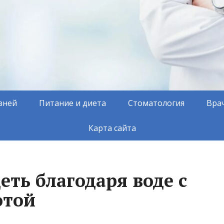
зней
Питание и диета
Стоматология
Вра
Карта сайта
ть благодаря воде с
отой