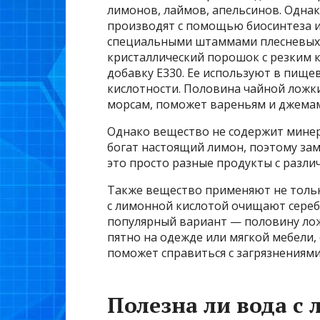
лимонов, лаймов, апельсинов. Однак
производят с помощью биосинтеза и
специальными штаммами плесневых г
кристаллический порошок с резким 
добавку Е330. Ее используют в пищ
кислотности. Половина чайной ложк
морсам, поможет вареньям и джемам
Однако вещество не содержит минер
богат настоящий лимон, поэтому за
это просто разные продукты с разли
Также вещество применяют не только
с лимонной кислотой очищают серебр
популярный вариант — половину ложк
пятно на одежде или мягкой мебели, 
поможет справиться с загрязнениями
Полезна ли вода с