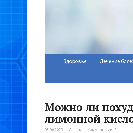
Здоровье
Лечение боле
Можно ли похуде
лимонной кисл
03.06.2025
Советы
Комментарии: 0