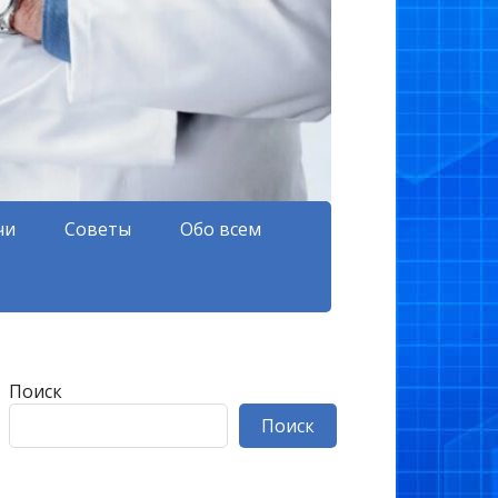
чи
Советы
Обо всем
Поиск
Поиск