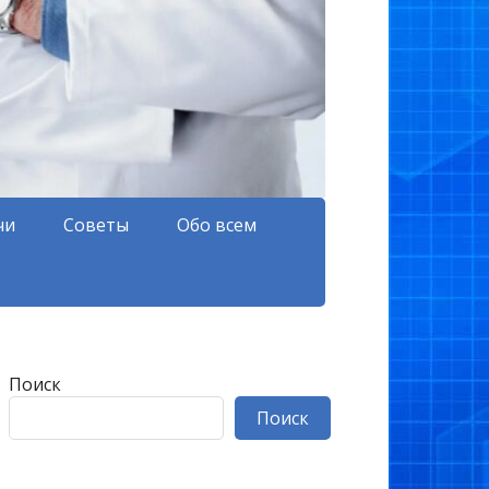
чи
Советы
Обо всем
Поиск
Поиск