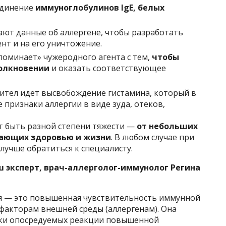
единение
иммуноглобулинов IgE, белых
ют данные об аллергене, чтобы разработать
нт и на его уничтожение.
апоминает» чужеродного агента с тем,
чтобы
толкновении
и оказать соответствующее
тител идет высвобождение гистамина, который в
признаки аллергии в виде зуда, отеков,
т быть разной степени тяжести —
от небольших
жающих здоровью и жизни
. В любом случае при
лучше обратиться к специалисту.
ш эксперт, врач-аллерголог-иммунолог Регина
я — это повышенная чувствительность иммунной
факторам внешней среды (аллергенам). Она
ки опосредуемых реакции повышенной