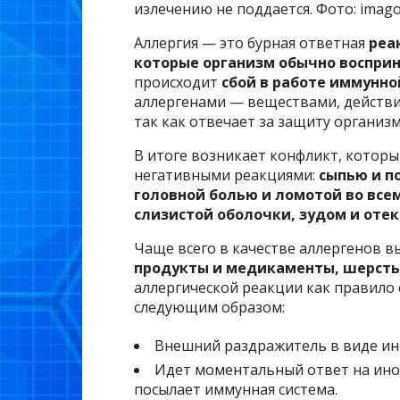
излечению не поддается. Фото: imago/
Аллергия — это бурная ответная
реа
которые организм обычно восприн
происходит
сбой в работе иммунно
аллергенами — веществами, действи
так как отвечает за защиту организм
В итоге возникает конфликт, котор
негативными реакциями:
сыпью и п
головной болью и ломотой во все
слизистой оболочки, зудом и отек
Чаще всего в качестве аллергенов в
продукты и медикаменты, шерсть
аллергической реакции как правило
следующим образом:
Внешний раздражитель в виде ин
Идет моментальный ответ на ино
посылает иммунная система.