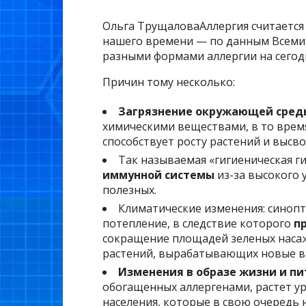
Ольга ТрущаловаАллергия считается
нашего времени — по данным Всемир
разными формами аллергии на сегодн
Причин тому несколько:
Загрязнение окружающей сред
химическими веществами, в то время
способствует росту растений и выс
Так называемая «гигиеническая г
иммунной системы
из-за высокого 
полезных.
Климатические изменения: синоп
потепление, в следствие которого
п
сокращение площадей зеленых наса
растений, вырабатывающих новые в
Изменения в образе жизни и пи
обогащенных аллергенами, растет ур
населения, которые в свою очередь