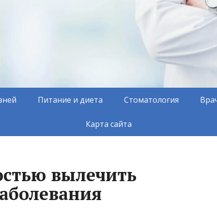
зней
Питание и диета
Стоматология
Вра
Карта сайта
остью вылечить
заболевания