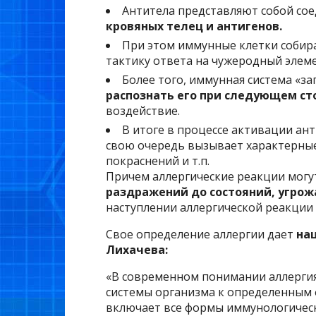
Антитела представляют собой со
кровяных телец и антигенов.
При этом иммунные клетки собира
тактику ответа на чужеродный элеме
Более того, иммунная система «з
распознать его при следующем с
воздействие.
В итоге в процессе активации ан
свою очередь вызывает характерные 
покраснений и т.п.
Причем аллергические реакции могу
раздражений до состояний, угро
наступлении аллергической реакции 
Свое определение аллергии дает
на
Лихачева:
«В современном понимании аллерги
системы организма к определенным 
включает все формы иммунологичес