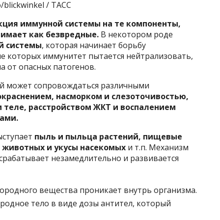
blickwinkel / ТАСС
кция иммунной системы на те компоненты,
имает как безвредные.
В некотором роде
й системы
, которая начинает борьбу
е которых иммунитет пытается нейтрализовать,
а от опасных патогенов.
ый может сопровождаться различными
окраснением, насморком и слезоточивостью,
м теле, расстройством ЖКТ и воспалением
ами.
ыступает
пыль и пыльца растений, пищевые
 животных и укусы насекомых
и т.п. Механизм
 срабатывает незамедлительно и развивается
ородного вещества проникает внутрь организма.
родное тело в виде дозы антител, который