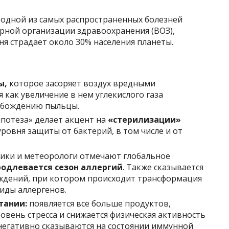
 одной из самых распространенных болезней
ной организации здравоохранения (ВОЗ),
я страдает около 30% населения планеты.
ы,
которое засоряет воздух вредными
 как увеличение в нем углекислого газа
вобождению пыльцы.
ипотеза» делает акцент на
«стерилизации»
уровня защиты от бактерий, в том числе и от
тики и метеорологи отмечают глобальное
родлевается сезон аллергий
. Также сказывается
ждений, при котором происходит трансформация
иды аллергенов.
тании:
появляется все больше продуктов,
овень стресса и снижается физическая активность
 негативно сказываются на состоянии иммунной