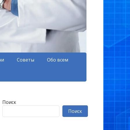
чи
Советы
Обо всем
Поиск
Поиск