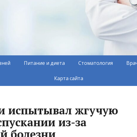
зней
Питание и диета
Стоматология
Вра
Карта сайта
и испытывал жгучую
спускании из-за
й болезни