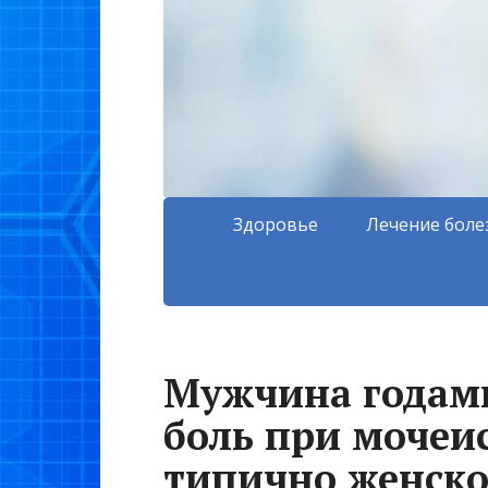
Здоровье
Лечение боле
Мужчина годам
боль при мочеи
типично женско