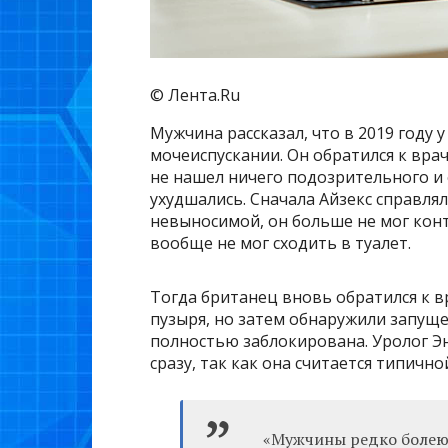
© Лента.Ru
Мужчина рассказал, что в 2019 году 
мочеиспускании. Он обратился к вра
не нашел ничего подозрительного и 
ухудшались. Сначала Айзекс справлялс
невыносимой, он больше не мог конт
вообще не мог сходить в туалет.
Тогда британец вновь обратился к в
пузыря, но затем обнаружили запуще
полностью заблокирована. Уролог Эн
сразу, так как она считается типичн
«Мужчины редко болеют