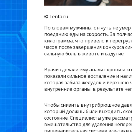
© Lenta.ru
По словам мужчины, он чуть не умер 
поеданию еды на скорость. За полчас
килограмма, что привело к перегруз
часов после завершения конкурса си
сильную боль в животе и вздутие.
Врачи сделали ему анализ крови и 
показали сильное воспаление и нал
которая забила желудок и верхнюю 
внутренние органы, в результате че
Чтобы снизить внутрибрюшное давле
который должны были выходить скоп
состояние. Специалисты уже рассма
вмешательства для удаления непере
пищеварительная система все-таки н