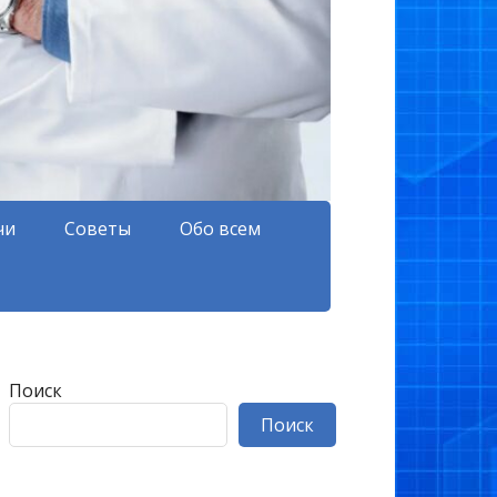
чи
Советы
Обо всем
Поиск
Поиск