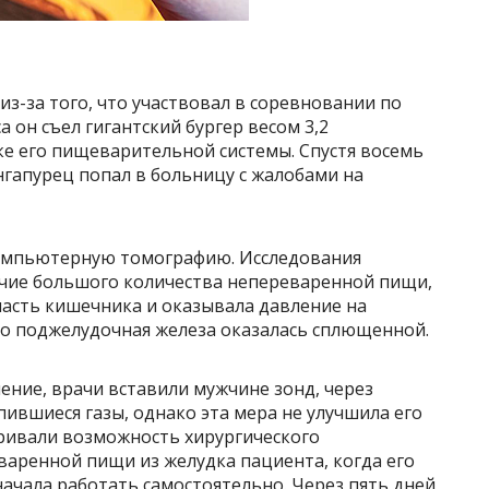
из-за того, что участвовал в соревновании по
а он съел гигантский бургер весом 3,2
ке его пищеварительной системы. Спустя восемь
нгапурец попал в больницу с жалобами на
компьютерную томографию. Исследования
ичие большого количества непереваренной пищи,
часть кишечника и оказывала давление на
го поджелудочная железа оказалась сплющенной.
ние, врачи вставили мужчине зонд, через
ившиеся газы, однако эта мера не улучшила его
тривали возможность хирургического
варенной пищи из желудка пациента, когда его
ачала работать самостоятельно. Через пять дней