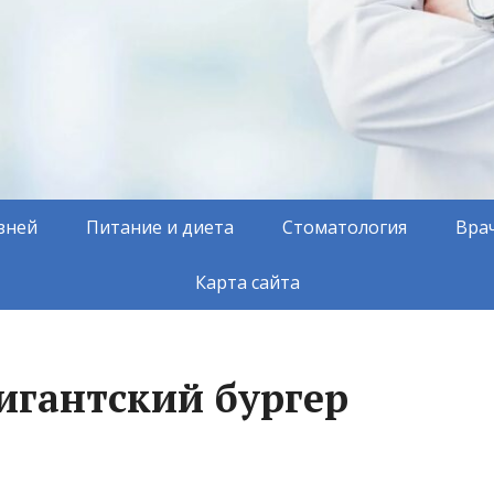
зней
Питание и диета
Стоматология
Вра
Карта сайта
игантский бургер